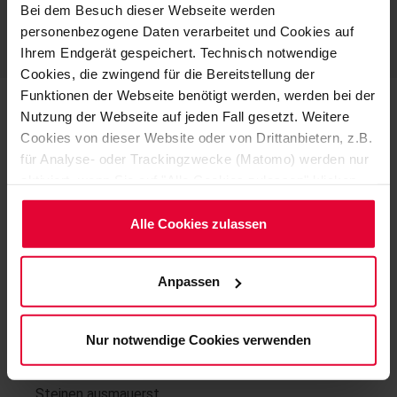
Bei dem Besuch dieser Webseite werden
personenbezogene Daten verarbeitet und Cookies auf
SENDEN
Ihrem Endgerät gespeichert. Technisch notwendige
Cookies, die zwingend für die Bereitstellung der
Funktionen der Webseite benötigt werden, werden bei der
Nutzung der Webseite auf jeden Fall gesetzt. Weitere
Das erwartet dich
Cookies von dieser Website oder von Drittanbietern, z.B.
für Analyse- oder Trackingzwecke (Matomo) werden nur
Mit deiner Arbeit auf Montage in verschiedensten
aktiviert, wenn Sie auf "Alle Cookies zulassen" klicken.
Industrien schützt du die Umwelt, den Boden, Anlagen
Möchten Sie dies nicht, klicken Sie bitte auf "Nur
und Menschen. Ohne deinen Einsatz können Anlagen
notwendige Cookies verwenden". Mehr dazu
Alle Cookies zulassen
nicht sicher betrieben werden
(einschließlich der Möglichkeit, die Einwilligungserklärung
zu ändern oder zu widerrufen) erfahren Sie in
Du schaffst die Grundlage für sichere Industrieanlagen
Anpassen
unserem
Cookie-Hinweis
(Link im Fuß der Website)
indem du
bzw. der
Datenschutzerklärung
.
... Gruben, Rinnen und Auffangtassen mit Glasfaser
Nur notwendige Cookies verwenden
(Laminat) auskleidest
... Gruben und Behälter mit keramischen Platten und
Steinen ausmauerst