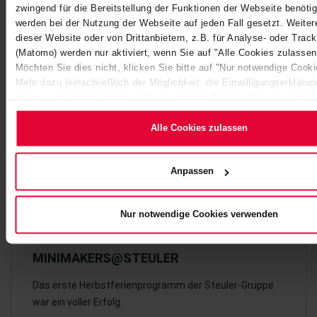
zwingend für die Bereitstellung der Funktionen der Webseite benötig
werden bei der Nutzung der Webseite auf jeden Fall gesetzt. Weite
dieser Website oder von Drittanbietern, z.B. für Analyse- oder Tra
(Matomo) werden nur aktiviert, wenn Sie auf "Alle Cookies zulassen
Möchten Sie dies nicht, klicken Sie bitte auf "Nur notwendige Cook
Mehr dazu (einschließlich der Möglichkeit, die Einwilligungserkläru
oder zu widerrufen) erfahren Sie in unserem
Cookie-Hinweis
(Link 
Website) bzw. der
Datenschutzerklärung
.
Alle Cookies zulassen
Anpassen
Nur notwendige Cookies verwenden
MINIMAKERS@STEULER
Das erste Herbstferienprogramm der Steuler-Gruppe
war ein voller Erfolg.