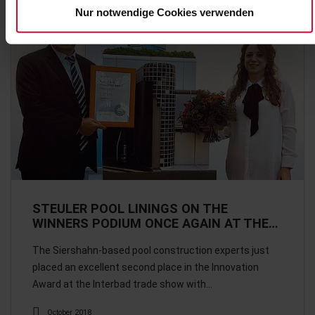
Nur notwendige Cookies verwenden
STEULER POOL LININGS ON THE
WINNERS PODIUM ONCE AGAIN AT THE…
The Siershahn-based pool construction experts just
placed an excellent second place in the Innovation
Award at the Interbad trade show with…
October 2018