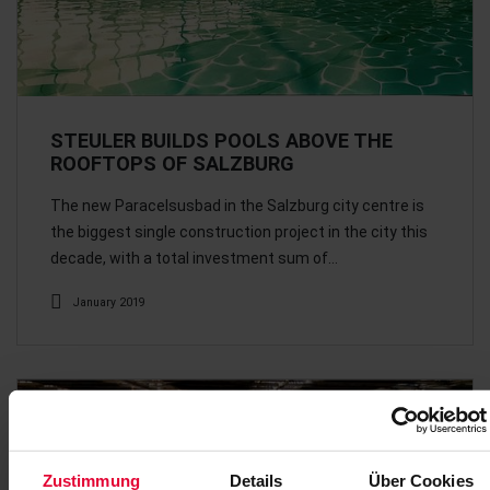
STEULER BUILDS POOLS ABOVE THE
ROOFTOPS OF SALZBURG
The new Paracelsusbad in the Salzburg city centre is
the biggest single construction project in the city this
decade, with a total investment sum of…
January 2019
Zustimmung
Details
Über Cookies