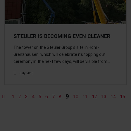
STEULER IS BECOMING EVEN CLEANER
The tower on the Steuler Group's site in Höhr-
Grenzhausen, which will celebrate its topping out
ceremony in the next few days, will be visible from…
July 2018
9
1
2
3
4
5
6
7
8
10
11
12
13
14
15