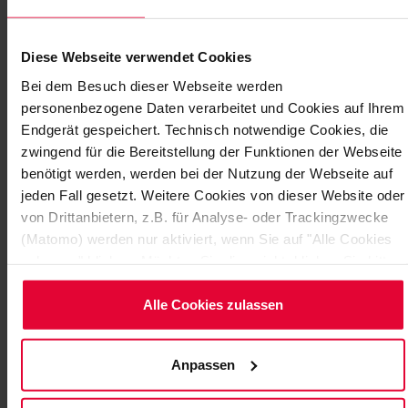
Diese Webseite verwendet Cookies
Bei dem Besuch dieser Webseite werden
personenbezogene Daten verarbeitet und Cookies auf Ihrem
Endgerät gespeichert. Technisch notwendige Cookies, die
zwingend für die Bereitstellung der Funktionen der Webseite
benötigt werden, werden bei der Nutzung der Webseite auf
"THE HIGH ART OF ACID PROTECTION
jeden Fall gesetzt. Weitere Cookies von dieser Website oder
ENGINEERING“
von Drittanbietern, z.B. für Analyse- oder Trackingzwecke
(Matomo) werden nur aktiviert, wenn Sie auf "Alle Cookies
The Steuler Linings order (worth over 350,000 EUR)
zulassen" klicken. Möchten Sie dies nicht, klicken Sie bitte
comprised two pickling tanks and a special component
auf "Nur notwendige Cookies verwenden". Mehr dazu
– and included a 10-year guarantee against…
(einschließlich der Möglichkeit, die Einwilligungserklärung
Alle Cookies zulassen
zu ändern oder zu widerrufen) erfahren Sie in
November 2018
unserem
Cookie-Hinweis
(Link im Fuß der Website) bzw.
Anpassen
der
Datenschutzerklärung
.