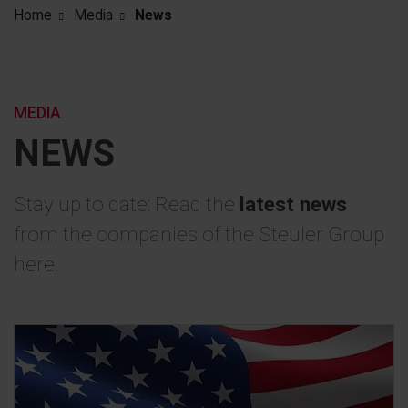
Home
Media
News
MEDIA
NEWS
Stay up to date: Read the
latest news
from the companies of the Steuler Group
here.