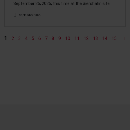
September 25, 2025, this time at the Siershahn site.
September 2025
1
2
3
4
5
6
7
8
9
10
11
12
13
14
15