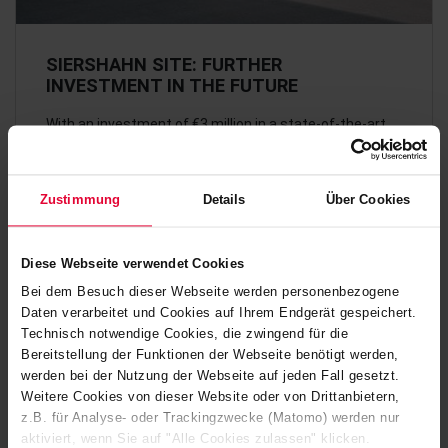
SIERSHAHN SITE: FURTHER
INVESTMENT IN THE FUTURE
With an investment of €3 million in a state-of-the-art
production hall, the medium-sized Steuler Group (Höhr-
Grenzhausen) has set another milestone in…
Zustimmung
Details
Über Cookies
February 2026
Diese Webseite verwendet Cookies
Bei dem Besuch dieser Webseite werden personenbezogene
Daten verarbeitet und Cookies auf Ihrem Endgerät gespeichert.
Technisch notwendige Cookies, die zwingend für die
Bereitstellung der Funktionen der Webseite benötigt werden,
werden bei der Nutzung der Webseite auf jeden Fall gesetzt.
Weitere Cookies von dieser Website oder von Drittanbietern,
z.B. für Analyse- oder Trackingzwecke (Matomo) werden nur
aktiviert, wenn Sie auf "Alle Cookies zulassen" klicken.