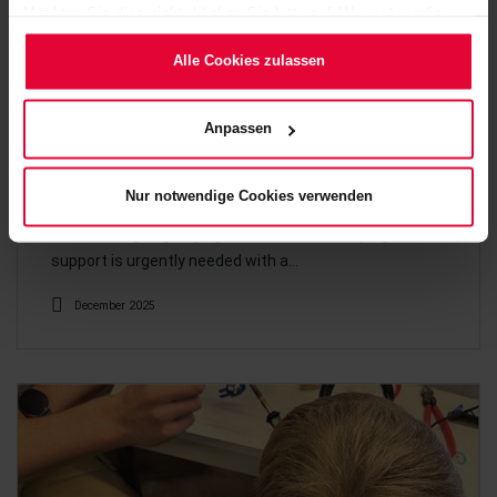
Möchten Sie dies nicht, klicken Sie bitte auf "Nur notwendige
Cookies verwenden". Mehr dazu (einschließlich der Möglichkeit,
die Einwilligungserklärung zu ändern oder zu widerrufen)
Alle Cookies zulassen
erfahren Sie in unserem
Cookie-Hinweis
(Link im Fuß der
Website) bzw. der
Datenschutzerklärung
.
Anpassen
CHRISTMAS DONATION 2025
Nur notwendige Cookies verwenden
Taking responsibility is close to our hearts. That's why
we are foregoing large gifts and instead helping where
support is urgently needed with a…
December 2025