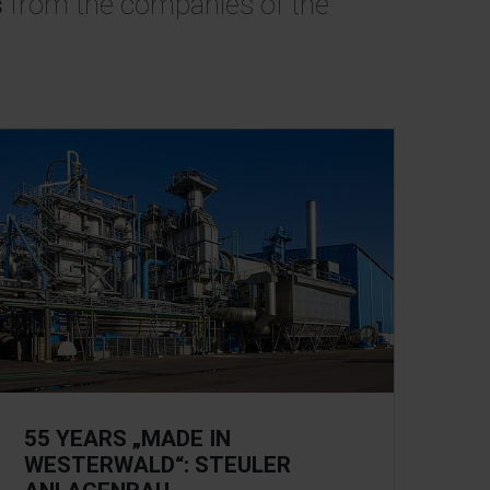
s
from the companies of the
55 YEARS „MADE IN
WESTERWALD“: STEULER