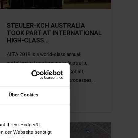
STEULER-KCH AUSTRALIA
TOOK PART AT INTERNATIONAL
HIGH-CLASS…
ALTA 2019 is a world-class annual
metallurgical conference in Australia,
focussing on Nickel, Copper, Cobalt,
Uranium, REE, Gold and PGM processes,…
Über Cookies
June 2019
auf Ihrem Endgerät
en der Webseite benötigt