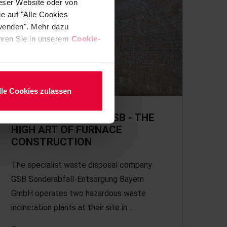
ieser Website oder von
e auf "Alle Cookies
rwenden". Mehr dazu
fahren Sie in unserem
Cookie-
lle Cookies zulassen
CUPOLA LINING AT GSB - THE
HIGH ART OF FURNACE
CONSTRUCTION
The specialist waste disposal company
GSB Sonderabfall-Entsorgung Bayern
GmbH operates two hazardous waste
incineration plants at their site in…