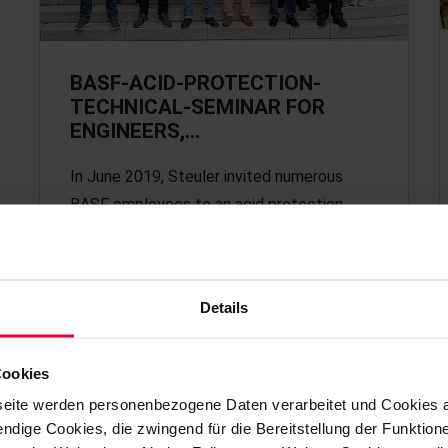
BASF-ACID-PROTECTION-
TECHNICAL-SEMINAR FOR
ENGINEERS,…
In June 2019, Steuler invited numerous
BASF employees to an acid protection
seminar in Höhr-Grenzhausen.
Details
June 2019
Cookies
eite werden personenbezogene Daten verarbeitet und Cookies 
ndige Cookies, die zwingend für die Bereitstellung der Funktion