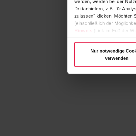
werden, werden bei der Nutzu
Drittanbietern, z.B. für Ana
zulassen" klicken. Möchten S
(einschließlich der Möglichke
Hinweis
(Link im Fuß der We
Nur notwendige Cook
verwenden