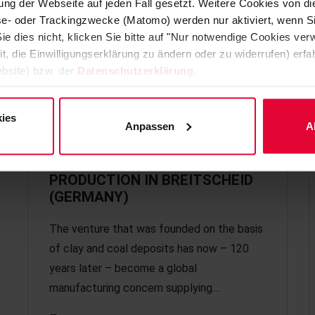
ng der Webseite auf jeden Fall gesetzt. Weitere Cookies von d
lyse- oder Trackingzwecke (Matomo) werden nur aktiviert, wenn Si
ie dies nicht, klicken Sie bitte auf "Nur notwendige Cookies ve
it, die Einwilligungserklärung zu ändern oder zu widerrufen) er
bsite) bzw. der
Datenschutzerklärung
.
ies
Anpassen
A
120 YEARS OF REFRACTORY
PRODUCTION IN BREITSCHEID
(GERMANY)
The venture that was founded on the basis
of clay and coal deposits has now – 120
years later – become a global
manufacturing concern supplying…