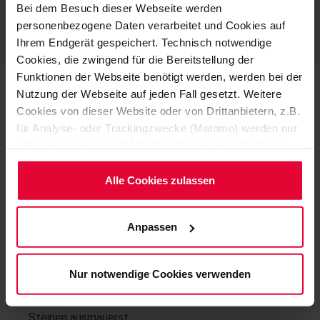
Bei dem Besuch dieser Webseite werden
personenbezogene Daten verarbeitet und Cookies auf
SENDEN
Ihrem Endgerät gespeichert. Technisch notwendige
Cookies, die zwingend für die Bereitstellung der
Funktionen der Webseite benötigt werden, werden bei der
Nutzung der Webseite auf jeden Fall gesetzt. Weitere
Das erwartet dich
Cookies von dieser Website oder von Drittanbietern, z.B.
für Analyse- oder Trackingzwecke (Matomo) werden nur
Mit deiner Arbeit auf Montage in verschiedensten
aktiviert, wenn Sie auf "Alle Cookies zulassen" klicken.
Industrien schützt du die Umwelt, den Boden, Anlagen
Möchten Sie dies nicht, klicken Sie bitte auf "Nur
und Menschen. Ohne deinen Einsatz können Anlagen
notwendige Cookies verwenden". Mehr dazu
Alle Cookies zulassen
nicht sicher betrieben werden
(einschließlich der Möglichkeit, die Einwilligungserklärung
zu ändern oder zu widerrufen) erfahren Sie in
Du schaffst die Grundlage für sichere Industrieanlagen
Anpassen
unserem
Cookie-Hinweis
(Link im Fuß der Website)
indem du
bzw. der
Datenschutzerklärung
.
... Gruben, Rinnen und Auffangtassen mit Glasfaser
Nur notwendige Cookies verwenden
(Laminat) auskleidest
... Gruben und Behälter mit keramischen Platten und
Steinen ausmauerst