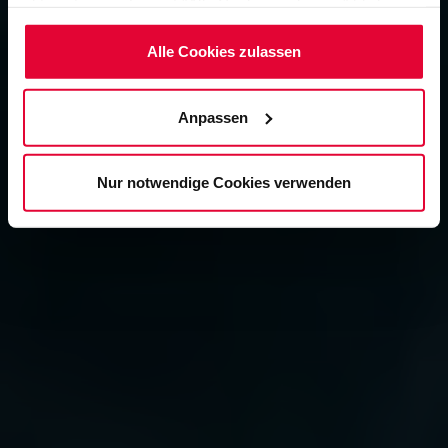
aktiviert, wenn Sie auf "Alle Cookies zulassen" klicken.
Möchten Sie dies nicht, klicken Sie bitte auf "Nur
notwendige Cookies verwenden". Mehr dazu
Alle Cookies zulassen
(einschließlich der Möglichkeit, die Einwilligungserklärung
zu ändern oder zu widerrufen) erfahren Sie in
Anpassen
unserem
Cookie-Hinweis
(Link im Fuß der Website)
bzw. der
Datenschutzerklärung
.
Nur notwendige Cookies verwenden