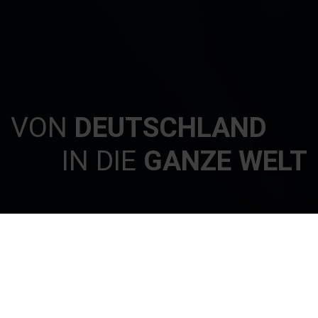
VON
DEUTSCHLAND
IN DIE
GANZE WELT
STEULER-GRUPPE
Die Steuler-Gruppe ist weltweit in