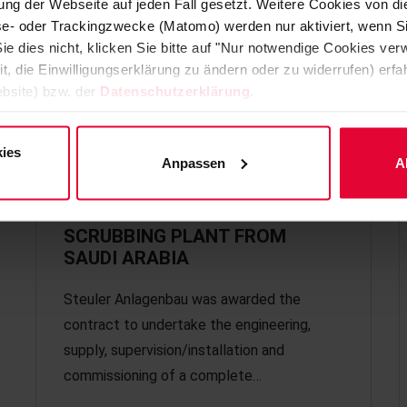
ng der Webseite auf jeden Fall gesetzt. Weitere Cookies von d
lyse- oder Trackingzwecke (Matomo) werden nur aktiviert, wenn Si
ie dies nicht, klicken Sie bitte auf "Nur notwendige Cookies ve
it, die Einwilligungserklärung zu ändern oder zu widerrufen) er
bsite) bzw. der
Datenschutzerklärung
.
ies
Anpassen
A
NEW ORDER FOR A FLUE GAS
SCRUBBING PLANT FROM
SAUDI ARABIA
Steuler Anlagenbau was awarded the
contract to undertake the engineering,
supply, supervision/installation and
commissioning of a complete…