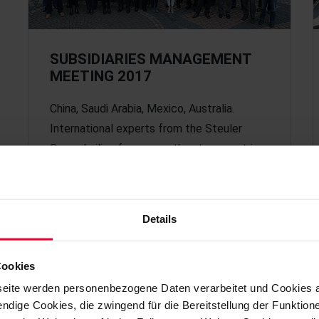
SUBSIDIARIES MANAGEMENT
MEETING 2017
China, Saudi Arabia, Mexico, Australia.
International experts from the Steuler
Group, hailing from more than ten countries
throughout the world,…
Details
March 2017
Cookies
eite werden personenbezogene Daten verarbeitet und Cookies 
ndige Cookies, die zwingend für die Bereitstellung der Funktion