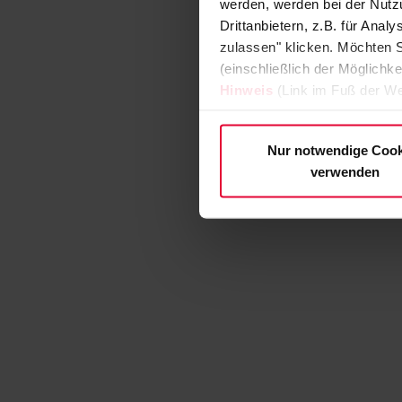
werden, werden bei der Nutzu
Drittanbietern, z.B. für Ana
zulassen" klicken. Möchten S
(einschließlich der Möglichke
Hinweis
(Link im Fuß der We
Nur notwendige Cook
verwenden