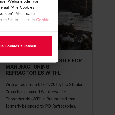
ieser Website oder von
e auf "Alle Cookies
rwenden". Mehr dazu
fahren Sie in unserem
Cookie-
lle Cookies zulassen
STEULER GAINS NEW SITE FOR
MANUFACTURING
REFRACTORIES WITH…
With effect from 01/01/2017, the Steuler
Group has acquired Westerwälder
Thonindustrie (WTI) in Breitscheid that
formerly belonged to PD-Refractories.