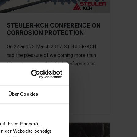
STEULER-KCH CONFERENCE ON
CORROSION PROTECTION
On 22 and 23 March 2017, STEULER-KCH
had the pleasure of welcoming more than
60 customers to their 2nd conference on
corrosion protection.
Über Cookies
March 2017
auf Ihrem Endgerät
en der Webseite benötigt