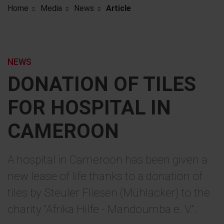
Home
Media
News
Article
NEWS
DONATION OF TILES
FOR HOSPITAL IN
CAMEROON
A hospital in Cameroon has been given a
new lease of life thanks to a donation of
tiles by Steuler Fliesen (Mühlacker) to the
charity "Afrika Hilfe - Mandoumba e. V.”.