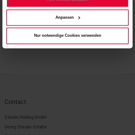
erfahren Sie in unserem
Cookie-Hinweis
(Link im Fuß der
Website) bzw. der
Datenschutzerklärung
.
Anpassen
BACK
Nur notwendige Cookies verwenden
Contact
Steuler Holding GmbH
Georg-Steuler-Straße