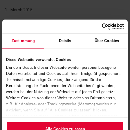
March 2015
The hospital staff and population of Mandoumba and the
surrounding area are thrilled with the pleasant new rooms
Zustimmung
Details
Über Cookies
and significantly improved sanitary conditions.
Diese Webseite verwendet Cookies
Bei dem Besuch dieser Webseite werden personenbezogene
Daten verarbeitet und Cookies auf Ihrem Endgerät gespeichert.
Technisch notwendige Cookies, die zwingend für die
Bereitstellung der Funktionen der Webseite benötigt werden,
werden bei der Nutzung der Webseite auf jeden Fall gesetzt.
Weitere Cookies von dieser Website oder von Drittanbietern,
z.B. für Analyse- oder Trackingzwecke (Matomo) werden nur
aktiviert, wenn Sie auf "Alle Cookies zulassen" klicken.
Möchten Sie dies nicht, klicken Sie bitte auf "Nur notwendige
Cookies verwenden". Mehr dazu (einschließlich der Möglichkeit,
die Einwilligungserklärung zu ändern oder zu widerrufen)
Alle Cookies zulassen