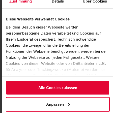
Zustimmung
Details
Über Cookies
Diese Webseite verwendet Cookies
Bei dem Besuch dieser Webseite werden
personenbezogene Daten verarbeitet und Cookies auf
Ihrem Endgerät gespeichert. Technisch notwendige
Cookies, die zwingend für die Bereitstellung der
Funktionen der Webseite benötigt werden, werden bei der
Nutzung der Webseite auf jeden Fall gesetzt. Weitere
Cookies von dieser Website oder von Drittanbietern, z.B.
für Analyse- oder Trackingzwecke (Matomo) werden nur
aktiviert, wenn Sie auf "Alle Cookies zulassen" klicken.
Möchten Sie dies nicht, klicken Sie bitte auf "Nur
CHRISTMAS DONATION 2025
notwendige Cookies verwenden". Mehr dazu
Alle Cookies zulassen
Taking responsibility is close to our hearts. That's why
(einschließlich der Möglichkeit, die Einwilligungserklärung
we are foregoing large gifts and instead helping where
zu ändern oder zu widerrufen) erfahren Sie in
Anpassen
support is urgently needed with a…
unserem
Cookie-Hinweis
(Link im Fuß der Website) bzw.
der
Datenschutzerklärung
.