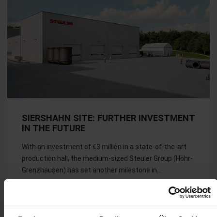
SIERSHAHN SITE: FURTHER INVESTMENT
IN THE FUTURE
With an investment of €3 million in a state-of-the-art
production hall, the medium-sized Steuler Group (Höhr-
Grenzhausen) has set another milestone in…
February 2026