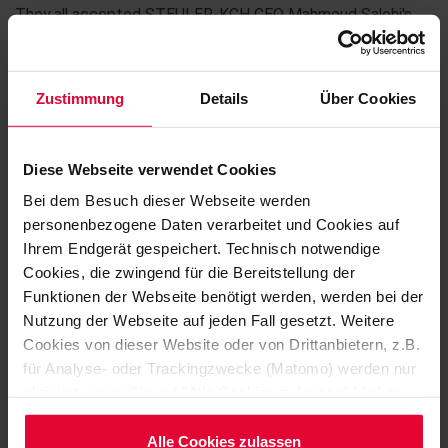
They all accepted STEULER-KCH CEO Mahmoud Salehi's
invitation to discuss recent developments within the group,
to attend lectures on business and technical subjects and
to learn about the latest findings on materials and safety
Zustimmung
Details
Über Cookies
regulations as they relate to future projects.
Diese Webseite verwendet Cookies
Bei dem Besuch dieser Webseite werden
personenbezogene Daten verarbeitet und Cookies auf
Ihrem Endgerät gespeichert. Technisch notwendige
Cookies, die zwingend für die Bereitstellung der
Funktionen der Webseite benötigt werden, werden bei der
Nutzung der Webseite auf jeden Fall gesetzt. Weitere
Cookies von dieser Website oder von Drittanbietern, z.B.
für Analyse- oder Trackingzwecke (Matomo) werden nur
aktiviert, wenn Sie auf "Alle Cookies zulassen" klicken.
Möchten Sie dies nicht, klicken Sie bitte auf "Nur
notwendige Cookies verwenden". Mehr dazu
Alle Cookies zulassen