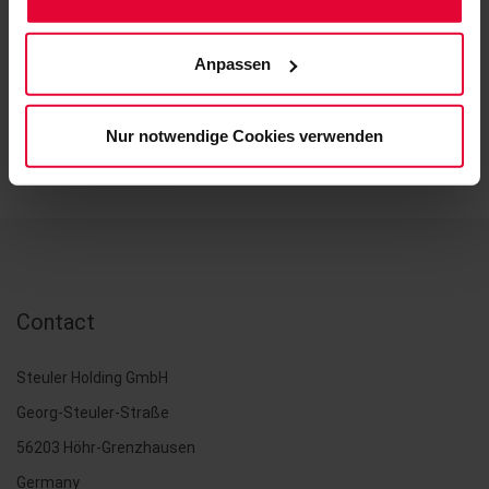
(einschließlich der Möglichkeit, die Einwilligungserklärung
zu ändern oder zu widerrufen) erfahren Sie in
BACK
Anpassen
unserem
Cookie-Hinweis
(Link im Fuß der Website)
bzw. der
Datenschutzerklärung
.
Nur notwendige Cookies verwenden
Contact
Steuler Holding GmbH
Georg-Steuler-Straße
56203 Höhr-Grenzhausen
Germany