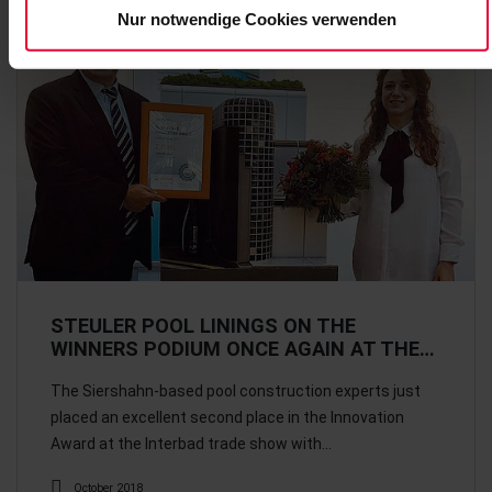
Nur notwendige Cookies verwenden
STEULER POOL LININGS ON THE
WINNERS PODIUM ONCE AGAIN AT THE…
The Siershahn-based pool construction experts just
placed an excellent second place in the Innovation
Award at the Interbad trade show with…
October 2018