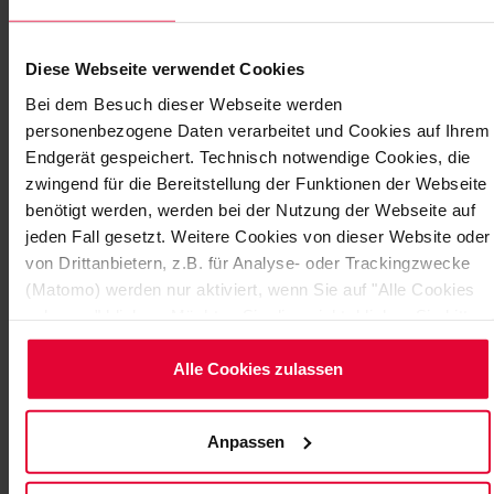
Diese Webseite verwendet Cookies
Bei dem Besuch dieser Webseite werden
personenbezogene Daten verarbeitet und Cookies auf Ihrem
Endgerät gespeichert. Technisch notwendige Cookies, die
zwingend für die Bereitstellung der Funktionen der Webseite
benötigt werden, werden bei der Nutzung der Webseite auf
"THE HIGH ART OF ACID PROTECTION
jeden Fall gesetzt. Weitere Cookies von dieser Website oder
ENGINEERING“
von Drittanbietern, z.B. für Analyse- oder Trackingzwecke
(Matomo) werden nur aktiviert, wenn Sie auf "Alle Cookies
The Steuler Linings order (worth over 350,000 EUR)
zulassen" klicken. Möchten Sie dies nicht, klicken Sie bitte
comprised two pickling tanks and a special component
auf "Nur notwendige Cookies verwenden". Mehr dazu
– and included a 10-year guarantee against…
(einschließlich der Möglichkeit, die Einwilligungserklärung
Alle Cookies zulassen
zu ändern oder zu widerrufen) erfahren Sie in
November 2018
unserem
Cookie-Hinweis
(Link im Fuß der Website) bzw.
Anpassen
der
Datenschutzerklärung
.