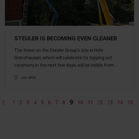
STEULER IS BECOMING EVEN CLEANER
The tower on the Steuler Group's site in Höhr-
Grenzhausen, which will celebrate its topping out
ceremony in the next few days, will be visible from…
July 2018
9
1
2
3
4
5
6
7
8
10
11
12
13
14
15