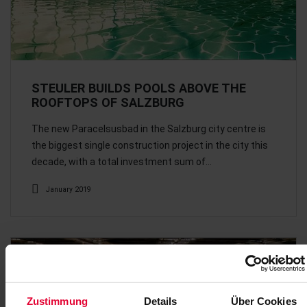
STEULER BUILDS POOLS ABOVE THE
ROOFTOPS OF SALZBURG
The new Paracelsusbad in the Salzburg city centre is
the biggest single construction project in the city this
decade, with a total investment sum of…
January 2019
Zustimmung
Details
Über Cookies