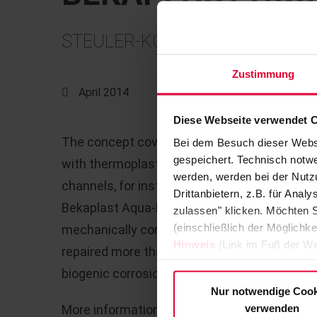
STEULER-KCH presents its BEKAPL
Zustimmung
April 2014
Diese Webseite verwendet 
The concept covers the cladding of tanks, a
Bei dem Besuch dieser Webs
gespeichert. Technisch notwe
with thermoplastics. Bekaplast protects wa
werden, werden bei der Nutzu
channels, for instance in the chemical indust
Drittanbietern, z.B. für Ana
Bekaplast Aqua-Lining 400. Conical anchor st
zulassen" klicken. Möchten S
(einschließlich der Möglichke
mechanically connect the plastic plate to th
Hinweis
(Link im Fuß der We
repaired more than once, is highly impact res
biogenic corrosion and chemicals.
Nur notwendige Cook
verwenden
More information at the IFAT, Stand No. B6.