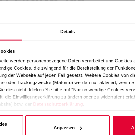
AST concept for drinking water and wast
Details
Cookies
pparatus, construction parts and pipes
eite werden personenbezogene Daten verarbeitet und Cookies 
ndige Cookies, die zwingend für die Bereitstellung der Funktion
ste water tanks and heavy duty
ng der Webseite auf jeden Fall gesetzt. Weitere Cookies von d
ry. Drinking water tanks are lined with
lyse- oder Trackingzwecke (Matomo) werden nur aktiviert, wenn Si
uds on the reverse of the cladding
ie dies nicht, klicken Sie bitte auf "Nur notwendige Cookies ve
it, die Einwilligungserklärung zu ändern oder zu widerrufen) er
e concrete. The material can be
bsite) bzw. der
Datenschutzerklärung
.
istant and is also resistant to
ies
Anpassen
A
507 and on
www.ifat.de/en