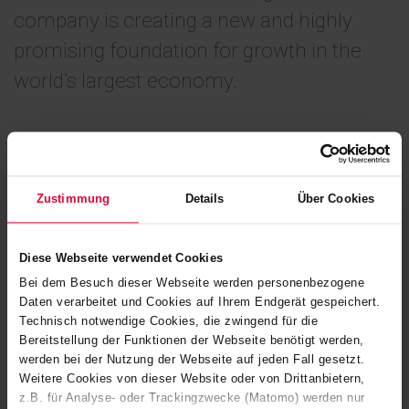
company is creating a new and highly
promising foundation for growth in the
world’s largest economy.
June 2026
Zum Start liegt der Schwerpunkt der Steuler Linings Corp.
Zustimmung
Details
Über Cookies
auf dem Geschäftsfeld Refractory Linings – insbesondere
auf den sogenannten Cartops, nämlich Ofenwagen-
Diese Webseite verwendet Cookies
Plateaus für die grobkeramische Industrie. Die Ausweitung
Bei dem Besuch dieser Webseite werden personenbezogene
auf weitere Aktivitäten auch anderer Geschäftsfelder wird
Daten verarbeitet und Cookies auf Ihrem Endgerät gespeichert.
sukzessive vorangetrieben.
Technisch notwendige Cookies, die zwingend für die
Bereitstellung der Funktionen der Webseite benötigt werden,
werden bei der Nutzung der Webseite auf jeden Fall gesetzt.
Weitere Cookies von dieser Website oder von Drittanbietern,
z.B. für Analyse- oder Trackingzwecke (Matomo) werden nur