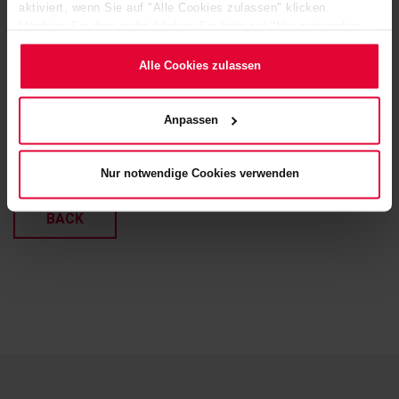
aktiviert, wenn Sie auf "Alle Cookies zulassen" klicken.
Möchten Sie dies nicht, klicken Sie bitte auf "Nur notwendige
Cookies verwenden". Mehr dazu (einschließlich der Möglichkeit,
die Einwilligungserklärung zu ändern oder zu widerrufen)
Alle Cookies zulassen
erfahren Sie in unserem
Cookie-Hinweis
(Link im Fuß der
Website) bzw. der
Datenschutzerklärung
.
Anpassen
[Translate to English:]
Nur notwendige Cookies verwenden
BACK