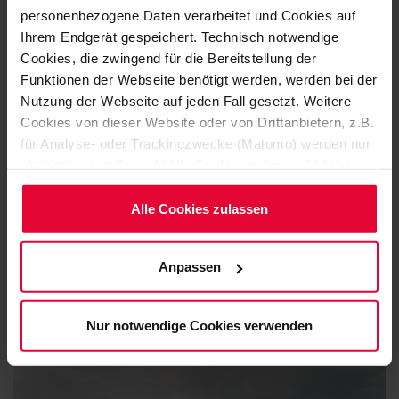
personenbezogene Daten verarbeitet und Cookies auf
Ihrem Endgerät gespeichert. Technisch notwendige
Cookies, die zwingend für die Bereitstellung der
Funktionen der Webseite benötigt werden, werden bei der
Nutzung der Webseite auf jeden Fall gesetzt. Weitere
Cookies von dieser Website oder von Drittanbietern, z.B.
für Analyse- oder Trackingzwecke (Matomo) werden nur
aktiviert, wenn Sie auf "Alle Cookies zulassen" klicken.
Möchten Sie dies nicht, klicken Sie bitte auf "Nur
notwendige Cookies verwenden". Mehr dazu
Alle Cookies zulassen
(einschließlich der Möglichkeit, die Einwilligungserklärung
zu ändern oder zu widerrufen) erfahren Sie in
Anpassen
unserem
Cookie-Hinweis
(Link im Fuß der Website)
bzw. der
Datenschutzerklärung
.
Nur notwendige Cookies verwenden