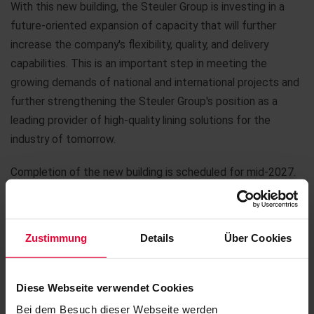
With this new building, the Steuler Group is investing in a
future-oriented expansion of capacity that will further
increase the company's flexibility, quality, and delivery
capabilities. This is an important step in meeting the
growing demands of national and international projects and
further strengthening the Steuler Group's position as a
leading provider of high-quality lining solutions for the
industry of tomorrow.
Completion of the new building is scheduled for mid-2027.
Zustimmung
Details
Über Cookies
Diese Webseite verwendet Cookies
Bei dem Besuch dieser Webseite werden