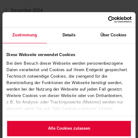
December 2024
You can find the full report
here
.
Zustimmung
Details
Über Cookies
Diese Webseite verwendet Cookies
Bei dem Besuch dieser Webseite werden personenbezogene
Daten verarbeitet und Cookies auf Ihrem Endgerät gespeichert.
Technisch notwendige Cookies, die zwingend für die
Bereitstellung der Funktionen der Webseite benötigt werden,
werden bei der Nutzung der Webseite auf jeden Fall gesetzt.
Weitere Cookies von dieser Website oder von Drittanbietern,
z.B. für Analyse- oder Trackingzwecke (Matomo) werden nur
aktiviert, wenn Sie auf "Alle Cookies zulassen" klicken.
Möchten Sie dies nicht, klicken Sie bitte auf "Nur notwendige
Cookies verwenden". Mehr dazu (einschließlich der Möglichkeit,
die Einwilligungserklärung zu ändern oder zu widerrufen)
Alle Cookies zulassen
erfahren Sie in unserem
Cookie-Hinweis
(Link im Fuß der