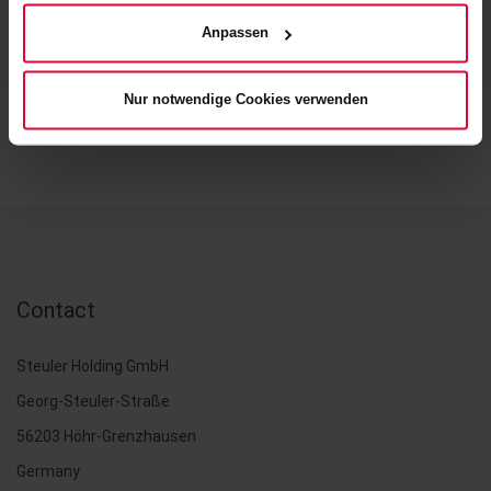
Website) bzw. der
Datenschutzerklärung
.
Anpassen
BACK
Nur notwendige Cookies verwenden
Contact
Steuler Holding GmbH
Georg-Steuler-Straße
56203 Höhr-Grenzhausen
Germany