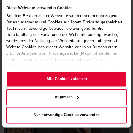
working hour models, workplace childcare, job sharing and
Diese Webseite verwendet Cookies
flexible re-entry models following time off for children and
Bei dem Besuch dieser Webseite werden personenbezogene
Daten verarbeitet und Cookies auf Ihrem Endgerät gespeichert.
sickness, Steuler promotes the personal development and
Technisch notwendige Cookies, die zwingend für die
health of its employees. This includes providing language
Bereitstellung der Funktionen der Webseite benötigt werden,
courses, occupational health services, further training,
werden bei der Nutzung der Webseite auf jeden Fall gesetzt.
corporate cooking classes and team events.
Weitere Cookies von dieser Website oder von Drittanbietern,
z.B. für Analyse- oder Trackingzwecke (Matomo) werden nur
aktiviert, wenn Sie auf "Alle Cookies zulassen" klicken.
Also recognised for their family friendliness were Körting
Möchten Sie dies nicht, klicken Sie bitte auf "Nur notwendige
Handel und Transport from Moschheim (1st place), and in
Cookies verwenden". Mehr dazu (einschließlich der Möglichkeit,
third place the Forestry Training Centre in Hachenburg.
die Einwilligungserklärung zu ändern oder zu widerrufen)
Alle Cookies zulassen
erfahren Sie in unserem
Cookie-Hinweis
(Link im Fuß der
Website) bzw. der
Datenschutzerklärung
.
Anpassen
Nur notwendige Cookies verwenden