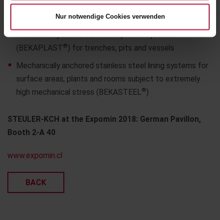
Synthetic resin and water glass-based mortars
Nur notwendige Cookies verwenden
Mechanically anchored thermoplastic systems
®
(BEKAPLAST
) for trenches, pits and vessels
Mechanically anchored stainless steel lining systems for
surface areas, plants and rooms subject to extremely
®
high mechanical stress (BEKASTEEL
)
STEULER-KCH at the Expomin 2018: German Pavillon,
Booth 2-A 40
www.expomin.cl
BACK