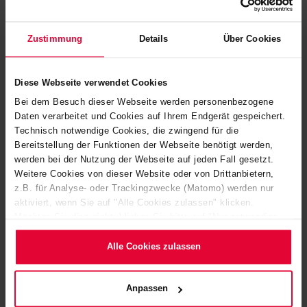
chemical, thermal and mechanical stress for technologies,
processes and machinery in the mining industry. STEULER-
Zustimmung
Details
Über Cookies
KCH offers complete custom turn-key solutions from a
single source
Diese Webseite verwendet Cookies
Bei dem Besuch dieser Webseite werden personenbezogene
Acid-resistant brick lining of process equipment and
Daten verarbeitet und Cookies auf Ihrem Endgerät gespeichert.
vessels
Technisch notwendige Cookies, die zwingend für die
Rubber lining systems (on-site or workshop rubber
Bereitstellung der Funktionen der Webseite benötigt werden,
werden bei der Nutzung der Webseite auf jeden Fall gesetzt.
linings)
Weitere Cookies von dieser Website oder von Drittanbietern,
Coatings and acid-proof tile linings (combined linings) for
z.B. für Analyse- oder Trackingzwecke (Matomo) werden nur
aktiviert, wenn Sie auf "Alle Cookies zulassen" klicken.
industrial floorings in all areas
Möchten Sie dies nicht, klicken Sie bitte auf "Nur notwendige
Coating systems with national technical approval from
Cookies verwenden". Mehr dazu (einschließlich der Möglichkeit,
die Einwilligungserklärung zu ändern oder zu widerrufen)
Alle Cookies zulassen
the German Institute for Building Technology (DIBt) in
erfahren Sie in unserem
Cookie-Hinweis
(Link im Fuß der
accordance with the German Water Resources Act (§§
Website) bzw. der
Datenschutzerklärung
.
62/63) that are suitable for use in storage, filling and
Anpassen
handling areas as well as collection basins.