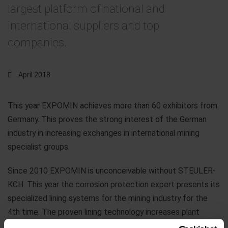
largest platform of national and
international suppliers and top
companies.
April 2018
This year EXPOMIN achieves more than 60 exhibitors from
Germany. This proves the strong interest of the German
industry in increasing exchanges in international mining
specialist groups.
Since 2010 EXPOMIN is unconceivable without STEULER-
KCH. This year the corrosion protection expert presents its
specialized lining systems for the mining industry for the
4th time. The proven lining technology increases plant
availability and operational reliability for highly aggressive