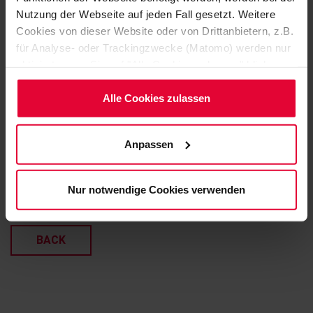
Nutzung der Webseite auf jeden Fall gesetzt. Weitere
Cookies von dieser Website oder von Drittanbietern, z.B.
für Analyse- oder Trackingzwecke (Matomo) werden nur
aktiviert, wenn Sie auf "Alle Cookies zulassen" klicken.
Möchten Sie dies nicht, klicken Sie bitte auf "Nur
notwendige Cookies verwenden". Mehr dazu
Alle Cookies zulassen
(einschließlich der Möglichkeit, die Einwilligungserklärung
zu ändern oder zu widerrufen) erfahren Sie in
Anpassen
unserem
Cookie-Hinweis
(Link im Fuß der Website)
bzw. der
Datenschutzerklärung
.
Nur notwendige Cookies verwenden
BACK