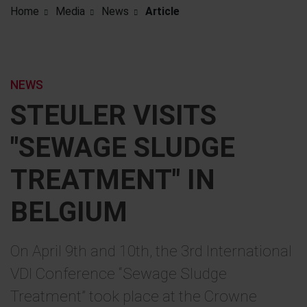
Home
Media
News
Article
NEWS
STEULER VISITS
"SEWAGE SLUDGE
TREATMENT" IN
BELGIUM
On April 9th and 10th, the 3rd International
VDI Conference “Sewage Sludge
Treatment” took place at the Crowne