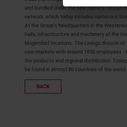
and bundled under the new name STEULER-
network, which today includes numerous Steu
At the Group's headquarters in the Westerwal
halls, infrastructure and machinery at the 
Mogendorf locations. The Linings division of 
new markets with around 1850 employees - bo
the products and regional distribution: Toda
be found in almost 80 countries of the world.
BACK