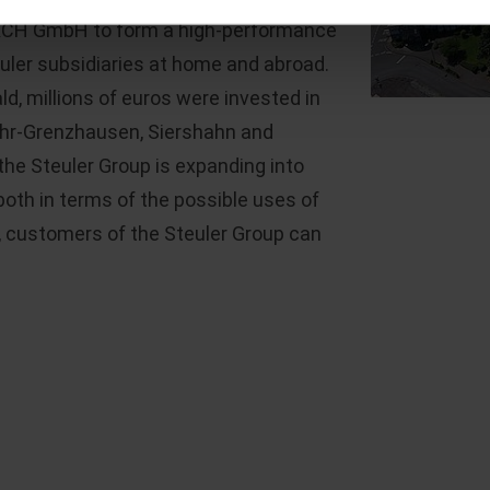
KCH GmbH to form a high-performance
ler subsidiaries at home and abroad.
d, millions of euros were invested in
Höhr-Grenzhausen, Siershahn and
the Steuler Group is expanding into
th in terms of the possible uses of
y, customers of the Steuler Group can