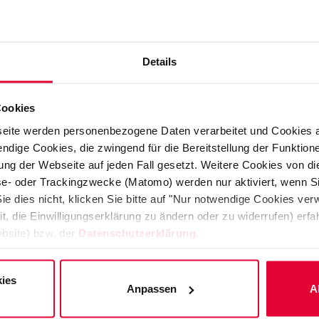
e in charge of the Steuler Group (Höhr-G
Details
ve shown courage and foresight.
Cookies
eite werden personenbezogene Daten verarbeitet und Cookies 
ndige Cookies, die zwingend für die Bereitstellung der Funktion
ng der Webseite auf jeden Fall gesetzt. Weitere Cookies von d
 Georg Steuler “Take care when others
lyse- oder Trackingzwecke (Matomo) werden nur aktiviert, wenn Si
e medium-sized company took over the
ie dies nicht, klicken Sie bitte auf "Nur notwendige Cookies ve
ivities of the insolvent KERAMCHEMIE
it, die Einwilligungserklärung zu ändern oder zu widerrufen) er
bsite) bzw. der
Datenschutzerklärung
.
, rebuilt the business and integrated
ly company.
ies
Anpassen
A
his day. The product portfolio for
ings and fiberglass-reinforced plastics