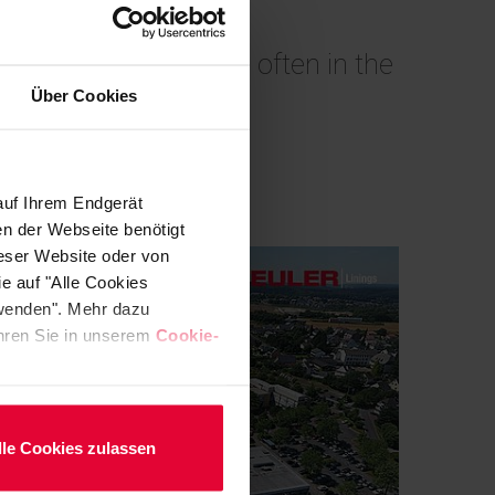
renzhausen) – as so often in the
Über Cookies
auf Ihrem Endgerät
en der Webseite benötigt
ieser Website oder von
e auf "Alle Cookies
rwenden". Mehr dazu
fahren Sie in unserem
Cookie-
lle Cookies zulassen