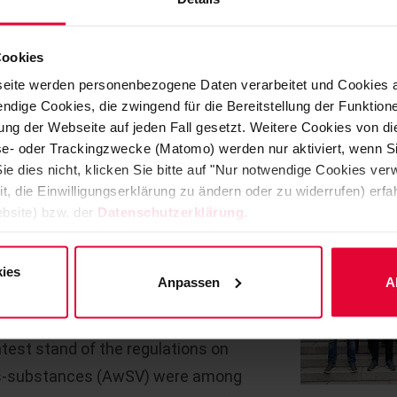
umerous BASF employees to an acid protec
Cookies
eite werden personenbezogene Daten verarbeitet und Cookies 
ndige Cookies, die zwingend für die Bereitstellung der Funktion
ng der Webseite auf jeden Fall gesetzt. Weitere Cookies von d
lyse- oder Trackingzwecke (Matomo) werden nur aktiviert, wenn Si
ie dies nicht, klicken Sie bitte auf "Nur notwendige Cookies ve
it, die Einwilligungserklärung zu ändern oder zu widerrufen) er
engineers, technicians and site
bsite) bzw. der
Datenschutzerklärung
.
rp were invited to inform
out new developments and lining
ies
Anpassen
A
Functional surface protection linings,
ines for the working conditions act
atest stand of the regulations on
dous-substances (AwSV) were among