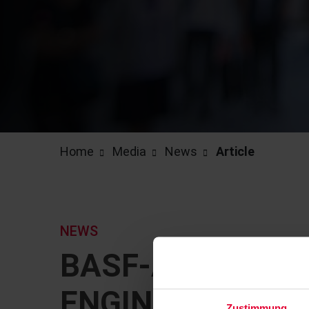
Home
Media
News
Article
NEWS
BASF-ACID-PRO
ENGINEERS, TEC
Zustimmung