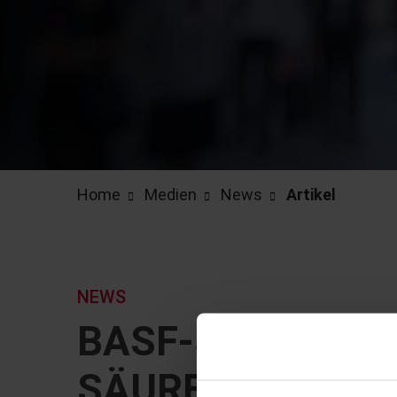
Home
Medien
News
Artikel
NEWS
BASF-SEMINAR 
SÄURESCHUTZB