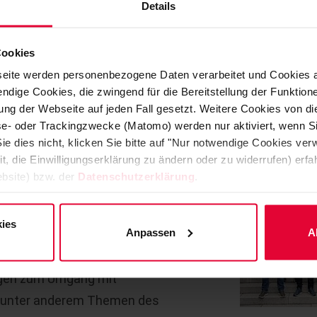
Details
iche BASF Mitarbeiter zum Säureschutz-
Cookies
eite werden personenbezogene Daten verarbeitet und Cookies 
ndige Cookies, die zwingend für die Bereitstellung der Funktion
ng der Webseite auf jeden Fall gesetzt. Weitere Cookies von d
lyse- oder Trackingzwecke (Matomo) werden nur aktiviert, wenn Si
ie dies nicht, klicken Sie bitte auf "Nur notwendige Cookies ve
it, die Einwilligungserklärung zu ändern oder zu widerrufen) er
 Ingenieure, Techniker und Meister der
bsite) bzw. der
Datenschutzerklärung
.
 sich direkt vor Ort in Höhr-
ing-Technologien im Bereich
ies
Anpassen
A
läge, mechanisch verankerte
sschutzgesetz und -sicherheit sowie
agen zum Umgang mit
 unter anderem Themen des