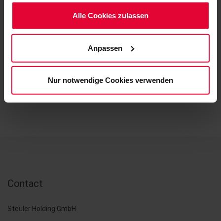
Möchten Sie dies nicht, klicken Sie bitte auf "Nur
notwendige Cookies verwenden". Mehr dazu
Alle Cookies zulassen
(einschließlich der Möglichkeit, die Einwilligungserklärung
zu ändern oder zu widerrufen) erfahren Sie in
Anpassen
unserem
Cookie-Hinweis
(Link im Fuß der Website)
BACK
bzw. der
Datenschutzerklärung
.
Nur notwendige Cookies verwenden
Contact
Steuler Holding GmbH