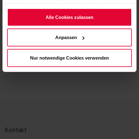
aktiviert, wenn Sie auf "Alle Cookies zulassen" klicken.
Möchten Sie dies nicht, klicken Sie bitte auf "Nur
notwendige Cookies verwenden". Mehr dazu
Alle Cookies zulassen
(einschließlich der Möglichkeit, die Einwilligungserklärung
zu ändern oder zu widerrufen) erfahren Sie in
Anpassen
unserem
Cookie-Hinweis
(Link im Fuß der Website)
bzw. der
Datenschutzerklärung
.
ZURÜCK
Nur notwendige Cookies verwenden
Kontakt