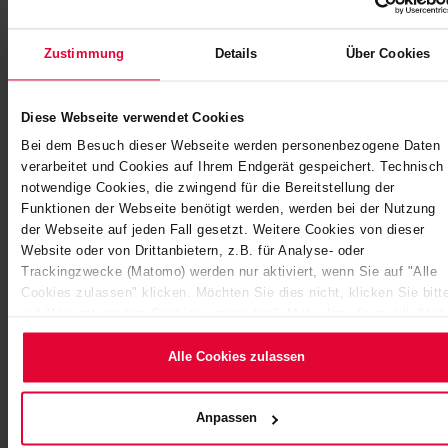
Zustimmung
Details
Über Cookies
Diese Webseite verwendet Cookies
Bei dem Besuch dieser Webseite werden personenbezogene Daten
verarbeitet und Cookies auf Ihrem Endgerät gespeichert. Technisch
notwendige Cookies, die zwingend für die Bereitstellung der
Funktionen der Webseite benötigt werden, werden bei der Nutzung
der Webseite auf jeden Fall gesetzt. Weitere Cookies von dieser
Website oder von Drittanbietern, z.B. für Analyse- oder
Trackingzwecke (Matomo) werden nur aktiviert, wenn Sie auf "Alle
Cookies zulassen" klicken. Möchten Sie dies nicht, klicken Sie bitt
auf "Nur notwendige Cookies verwenden". Mehr dazu (einschließlich
der Möglichkeit, die Einwilligungserklärung zu ändern oder zu
widerrufen) erfahren Sie in unserem
Cookie-Hinweis
(Link im Fuß
Alle Cookies zulassen
der Website) bzw. der
Datenschutzerklärung
.
Anpassen