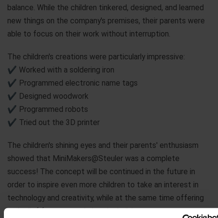
balance. While the children tinkered, designed, and learned
new things on the company's premises, their parents were
able to focus on their work without interruption.
The children's creations were particularly impressive:
✔ Worked with a soldering iron
✔ Programmed electronic name tags
✔ Designed woodwork
✔ Programmed robots
✔ Tried out the 3D printer
The children's shining eyes and their parents' enthusiasm
showed that MiniMakers@Steuler was a complete
success! The concept will be continued in the future in
order to inspire even more children to take an interest in
technology and creativity, while at the same time offering
real relief for parents during the holiday season.