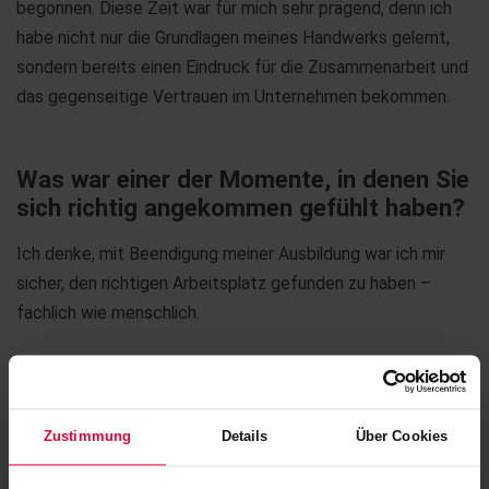
begonnen. Diese Zeit war für mich sehr prägend, denn ich
habe nicht nur die Grundlagen meines Handwerks gelernt,
sondern bereits einen Eindruck für die Zusammenarbeit und
das gegenseitige Vertrauen im Unternehmen bekommen.
Was war einer der Momente, in denen Sie
sich richtig angekommen gefühlt haben?
Ich denke, mit Beendigung meiner Ausbildung war ich mir
sicher, den richtigen Arbeitsplatz gefunden zu haben –
fachlich wie menschlich.
Das Gefühl der Zugehörigkeit hat mich von Anfang an
begleitet und bis heute nicht verlassen.
Zustimmung
Details
Über Cookies
Macht das für Sie die Steuler-