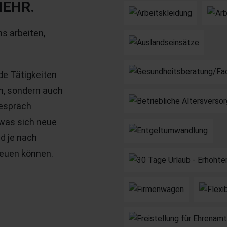
MEHR.
ns arbeiten,
de Tätigkeiten
n, sondern auch
Gespräch
 was sich neue
d je nach
reuen können.