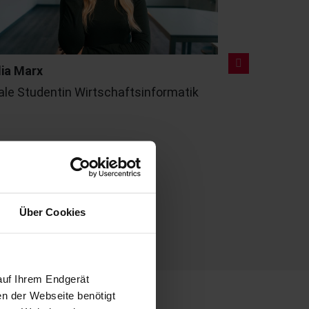
lia Marx
Jonathan K
ale Studentin Wirtschaftsinformatik
Auszubilden
Über Cookies
auf Ihrem Endgerät
en der Webseite benötigt