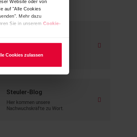
ieser Website oder von
e auf "Alle Cookies
rwenden". Mehr dazu
fahren Sie in unserem
Cookie-
Praktika und
Abschlussarbeiten
lle Cookies zulassen
Für Studierende
Steuler-Blog
Hier kommen unsere
Nachwuchskräfte zu Wort.