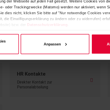
ng der Webseite auf jeden Fall gesetzt. Weitere Cookies von d
ÖNLICHEN WEG.
lyse- oder Trackingzwecke (Matomo) werden nur aktiviert, wenn Si
ie dies nicht, klicken Sie bitte auf "Nur notwendige Cookies ve
it, die Einwilligungserklärung zu ändern oder zu widerrufen) er
bsite) bzw. der
Datenschutzerklärung
.
Kooperative Studiengänge
Bauwirtschaftsingenieurwesen -
Energie- und Verfahrenstechnik -
ies
Anpassen
A
Verfahrens- und Umwelttechnik
HR Kontakte
Direkter Kontakt zur
Personalabteilung