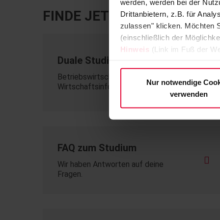
werden, werden bei der Nutzu
FINDE JETZT DEINEN PERS
Drittanbietern, z.B. für Ana
zulassen" klicken. Möchten S
(einschließlich der Möglichke
Hinweis
(Link im Fuß der We
Duale Studiengänge
Betriebswirtschaft -
Nur notwendige Cook
Wirtschaftsinformatik
verwenden
FAQ zum Studium
Wir haben Antworten auf deine
Fragen.