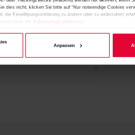
llkommen in Ihrer neuen Heimat.
ie dies nicht, klicken Sie bitte auf "Nur notwendige Cookies ve
it, die Einwilligungserklärung zu ändern oder zu widerrufen) er
bsite) bzw. der
Datenschutzerklärung
.
kommen. Neben spannenden Aufgaben in
pe, sind es vor allem unsere attraktiven
ies
Anpassen
A
sesshaft zu werden.