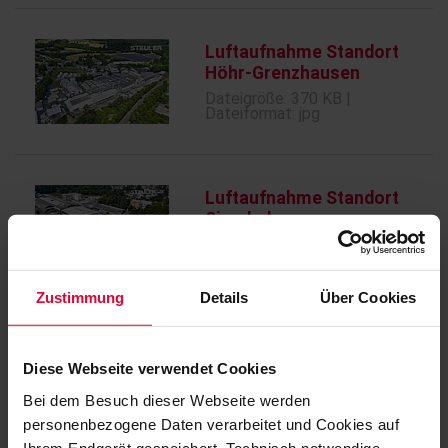
Luftaufnahme Standort
Höhr-Grenzhausen
Dateigröße: 370 KB |
Dateiformat: jpg
Luftaufnahme Standort
Siershahn
Dateigröße: 242 KB |
Dateiformat: jpg
Zustimmung
Details
Über Cookies
Luftaufnahme Standort
Mogendorf
Diese Webseite verwendet Cookies
Dateigröße: 211 KB |
Bei dem Besuch dieser Webseite werden
Dateiformat: jpg
personenbezogene Daten verarbeitet und Cookies auf
Ihrem Endgerät gespeichert. Technisch notwendige