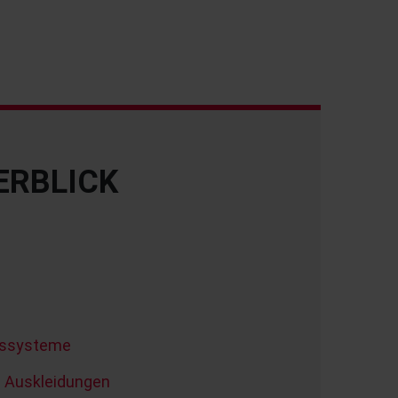
ERBLICK
gssysteme
 Auskleidungen