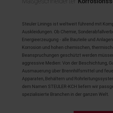
Maßgeschneiderter
Korrosionss
Steuler Linings ist weltweit führend mit Komp
Auskleidungen. Ob Chemie, Sonderabfallverbr
Energieerzeugung - alle Bauteile und Anlagen
Korrosion und hohen chemischen, thermisc
Beanspruchungen geschützt werden müssen, 
aggressive Medien: Von der Beschichtung, G
Ausmauerung über Brennhilfsmittel und feuer
Apparaten, Behältern und Rohrleitungssyst
dem Namen STEULER-KCH liefern wir passge
spezialisierte Branchen in der ganzen Welt.