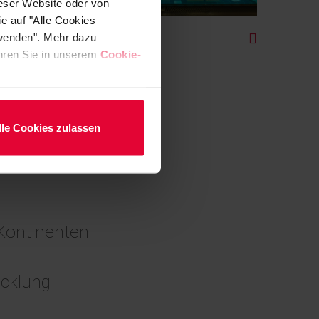
ieser Website oder von
e auf "Alle Cookies
Pool Linings
rwenden". Mehr dazu
fahren Sie in unserem
Cookie-
lle Cookies zulassen
 Kontinenten
icklung