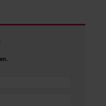
F
en.