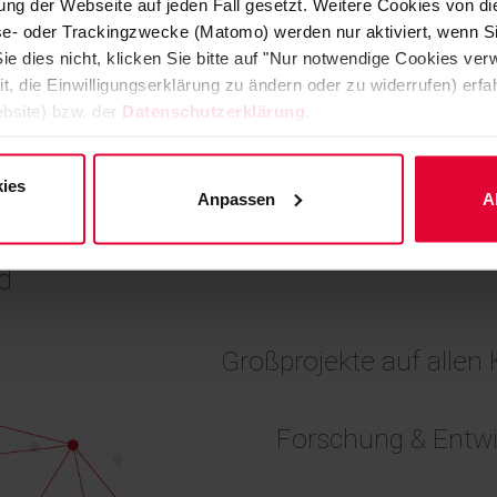
ng der Webseite auf jeden Fall gesetzt. Weitere Cookies von d
lyse- oder Trackingzwecke (Matomo) werden nur aktiviert, wenn Si
tory Linings
Plastic Linings
ie dies nicht, klicken Sie bitte auf "Nur notwendige Cookies ve
it, die Einwilligungserklärung zu ändern oder zu widerrufen) er
bsite) bzw. der
Datenschutzerklärung
.
ies
UF EINEN BLICK
Anpassen
A
d
Großprojekte auf allen
Forschung & Entw