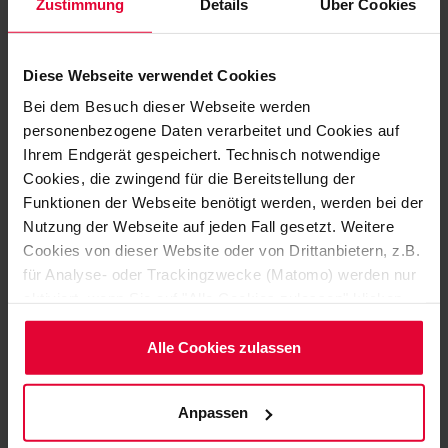
Zustimmung
Details
Über Cookies
zahlreiche zusätzliche Benefits. Im Gespräch
informieren wir gerne persönlich, auf was sich neue
Teammitglieder an Ihrem Standort und je nach Position
Diese Webseite verwendet Cookies
und Einsatzbereich aktuell freuen können.
Bei dem Besuch dieser Webseite werden
personenbezogene Daten verarbeitet und Cookies auf
Ihrem Endgerät gespeichert. Technisch notwendige
Cookies, die zwingend für die Bereitstellung der
Funktionen der Webseite benötigt werden, werden bei der
Nutzung der Webseite auf jeden Fall gesetzt. Weitere
Cookies von dieser Website oder von Drittanbietern, z.B.
für Analyse- oder Trackingzwecke (Matomo) werden nur
aktiviert, wenn Sie auf "Alle Cookies zulassen" klicken.
Möchten Sie dies nicht, klicken Sie bitte auf "Nur
notwendige Cookies verwenden". Mehr dazu
Alle Cookies zulassen
(einschließlich der Möglichkeit, die Einwilligungserklärung
zu ändern oder zu widerrufen) erfahren Sie in
Anpassen
unserem
Cookie-Hinweis
(Link im Fuß der Website)
bzw. der
Datenschutzerklärung
.