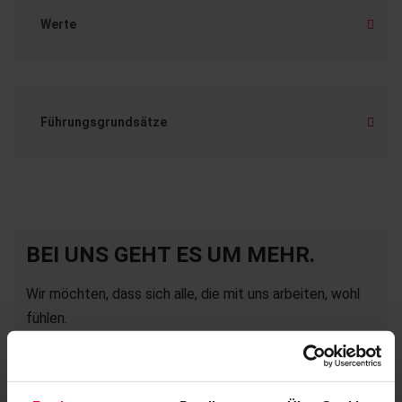
Werte
Führungsgrundsätze
BEI UNS GEHT ES UM MEHR.
Wir möchten, dass sich alle, die mit uns arbeiten, wohl
fühlen.
Deshalb bieten wir nicht nur spannende Tätigkeiten in
einem internationalen Unternehmen, sondern auch