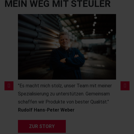
MEIN WEG MIT STEULER
"Es macht mich stolz, unser Team mit meiner
"Ich
,
Spezialisierung zu unterstützen. Gemeinsam
Ausb
h."
schaffen wir Produkte von bester Qualität."
auch
Rudolf Hans-Peter Weber
insp
Chr
ZUR STORY