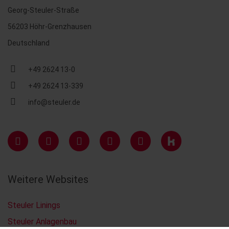
Georg-Steuler-Straße
56203 Höhr-Grenzhausen
Deutschland
+49 2624 13-0
+49 2624 13-339
info@steuler.de
Weitere Websites
Steuler Linings
Steuler Anlagenbau