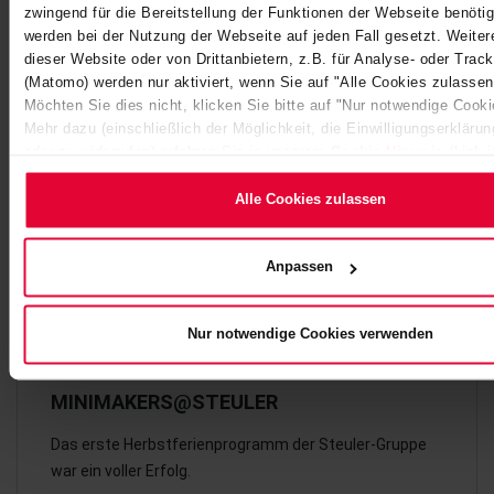
zwingend für die Bereitstellung der Funktionen der Webseite benötig
werden bei der Nutzung der Webseite auf jeden Fall gesetzt. Weite
dieser Website oder von Drittanbietern, z.B. für Analyse- oder Tra
(Matomo) werden nur aktiviert, wenn Sie auf "Alle Cookies zulassen
Möchten Sie dies nicht, klicken Sie bitte auf "Nur notwendige Cook
Mehr dazu (einschließlich der Möglichkeit, die Einwilligungserkläru
oder zu widerrufen) erfahren Sie in unserem
Cookie-Hinweis
(Link 
Website) bzw. der
Datenschutzerklärung
.
Alle Cookies zulassen
Anpassen
Nur notwendige Cookies verwenden
MINIMAKERS@STEULER
Das erste Herbstferienprogramm der Steuler-Gruppe
war ein voller Erfolg.