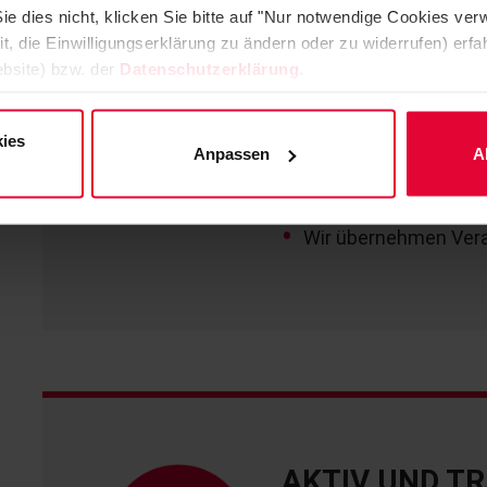
ZUSAGEN EIN
ie dies nicht, klicken Sie bitte auf "Nur notwendige Cookies ve
it, die Einwilligungserklärung zu ändern oder zu widerrufen) er
bsite) bzw. der
Datenschutzerklärung
.
Wir sind berechenbar
Wir halten unsere sc
ies
ein.
Anpassen
A
Die Regeln unserer Z
Wir übernehmen Vera
AKTIV UND T