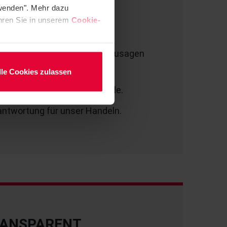
HALTEN
rwenden". Mehr dazu
fahren Sie in unserem
Cookie-
 und verlässlich.
hriftlichen und mündlichen Zusagen
lle Cookies zulassen
usammenarbeit gelten für alle.
ntwortung für unser Handeln.
RANSPARENT