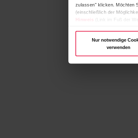
zulassen" klicken. Möchten S
(einschließlich der Möglichke
Hinweis
(Link im Fuß der We
Nur notwendige Cook
verwenden