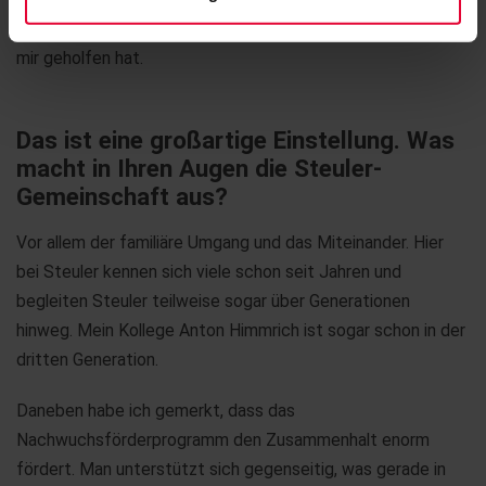
Entwicklung zu unterstützen – so wie auch mein Vorgänger
mir geholfen hat.
Das ist eine großartige Einstellung. Was
macht in Ihren Augen die Steuler-
Gemeinschaft aus?
Vor allem der familiäre Umgang und das Miteinander. Hier
bei Steuler kennen sich viele schon seit Jahren und
begleiten Steuler teilweise sogar über Generationen
hinweg. Mein Kollege Anton Himmrich ist sogar schon in der
dritten Generation.
Daneben habe ich gemerkt, dass das
Nachwuchsförderprogramm den Zusammenhalt enorm
fördert. Man unterstützt sich gegenseitig, was gerade in