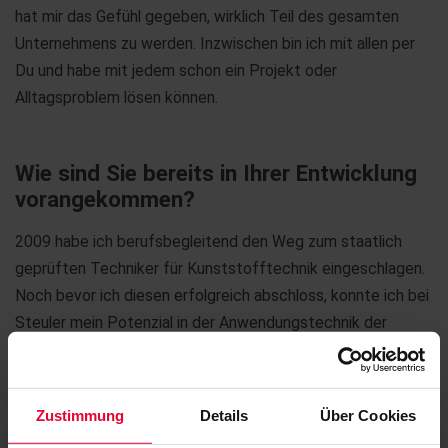
hat mir das Gefühl gegeben, wirklich Teil des gesamten
Unternehmens zu werden. Inzwischen bin ich mit allen per
Du und habe mit jedem schon ein Projekt oder
Alltagsproblem lösen können.
Wie sind Sie bereits in Ihrer Entwicklung
vorangekommen?
2009 habe ich berufsbegleitend den Weg zum staatlich
geprüften Techniker für Kunststofftechnik eingeschlagen.
Noch bevor ich diesen erfolgreich abschloss, konnte ich bei
Steuler mein Potenzial in der Anwendungstechnik der
Kunststofftechnik unter Beweis stellen und schließlich
meinen Vorgänger nach zwei lehrreichen gemeinsamen
Jahren in den wohlverdienten Ruhestand verabschieden.
Zustimmung
Details
Über Cookies
Das ist nun schon 10 Jahre her und seitdem ist sehr viel