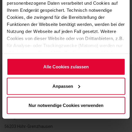
personenbezogene Daten verarbeitet und Cookies auf
Ihrem Endgerät gespeichert. Technisch notwendige
Cookies, die zwingend für die Bereitstellung der
ZURÜCK
Funktionen der Webseite benötigt werden, werden bei der
Nutzung der Webseite auf jeden Fall gesetzt. Weitere
Cookies von dieser Website oder von Drittanbietern, z.B.
für Analyse- oder Trackingzwecke (Matomo) werden nur
aktiviert, wenn Sie auf "Alle Cookies zulassen" klicken.
Möchten Sie dies nicht, klicken Sie bitte auf "Nur
notwendige Cookies verwenden". Mehr dazu
Alle Cookies zulassen
(einschließlich der Möglichkeit, die Einwilligungserklärung
zu ändern oder zu widerrufen) erfahren Sie in
Anpassen
unserem
Cookie-Hinweis
(Link im Fuß der Website)
Kontakt
bzw. der
Datenschutzerklärung
.
Nur notwendige Cookies verwenden
Steuler Holding GmbH
Georg-Steuler-Straße
56203 Höhr-Grenzhausen