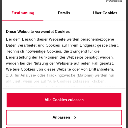
Der Betreiber WDI hat eine Baustellenkamera installiert, die
den Baufortschritt an der neuen Beizanlage dokumentiert:
Zustimmung
Details
Über Cookies
https://www.wdi.de/willkommen.html
Nachfrage nach umweltfreundlicher Beiztechnologie
Diese Webseite verwendet Cookies
von Steuler wächst.
Bei dem Besuch dieser Webseite werden personenbezogene
Daten verarbeitet und Cookies auf Ihrem Endgerät gespeichert.
Der Bereich Oberflächentechnik des Steuler Anlagenbaus
Technisch notwendige Cookies, die zwingend für die
Bereitstellung der Funktionen der Webseite benötigt werden,
ist in den letzten Jahren zu einem der international
werden bei der Nutzung der Webseite auf jeden Fall gesetzt.
führenden Anbieter für die chemische Behandlung von
Weitere Cookies von dieser Website oder von Drittanbietern,
Draht herangewachsen. Dank der jüngsten Aufträge von
z.B. für Analyse- oder Trackingzwecke (Matomo) werden nur
aktiviert, wenn Sie auf "Alle Cookies zulassen" klicken.
SBE-Varvit (Italien) und auch Hyundai (Korea) konnte
Möchten Sie dies nicht, klicken Sie bitte auf "Nur notwendige
Steuler Anlagenbau seine führende Position auf dem Markt
Cookies verwenden". Mehr dazu (einschließlich der Möglichkeit,
für Drahtbundbeizanlagen weiter festigen. Seit 2017
die Einwilligungserklärung zu ändern oder zu widerrufen)
Alle Cookies zulassen
wurden allein vier solcher Anlagen zum Beizen von
erfahren Sie in unserem
Cookie-Hinweis
(Link im Fuß der
Website) bzw. der
Datenschutzerklärung
.
Stahldraht beauftragt.
Anpassen