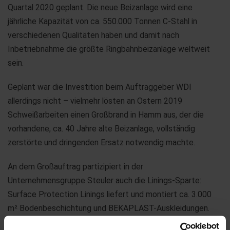
Quartal 2020 geplant. Die neue Beizanlage wird eine
jährliche Kapazität von ca. 550.000 Tonnen C-Stahl in
verschiedenen Qualitäten haben und damit nach
Inbetriebnahme die größte Ringbahnbeizanlage weltweit
sein.
Geplant war die Investition beim Auftraggeber WDI
allerdings nicht – vielmehr lösten an Ostern 2019
Schweißarbeiten einen Großbrand in Hamm aus, der die
vorhandene, ca. 40 Jahre alte Beizanlage, vollständig
zerstörte und dringenden Ersatz notwendig machte.
An dem Großauftrag partizipiert in der
Unternehmensgruppe Steuler auch die Linings-Sparte:
Surface Protection Linings liefert und montiert ca. 3.000
m² Bodenbeschichtung und BEKAPLAST-Auskleidungen.