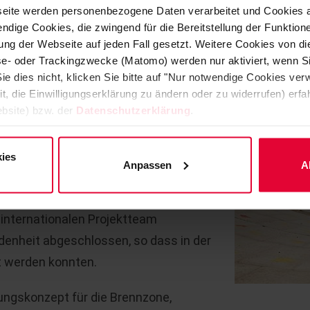
eite werden personenbezogene Daten verarbeitet und Cookies 
sgiebiges Know-How in diesem
ndige Cookies, die zwingend für die Bereitstellung der Funktion
e für den Zuschlag.
ng der Webseite auf jeden Fall gesetzt. Weitere Cookies von d
lyse- oder Trackingzwecke (Matomo) werden nur aktiviert, wenn Si
ng und Supervision wurden vom
ie dies nicht, klicken Sie bitte auf "Nur notwendige Cookies ve
eigentliche Installation vor Ort
it, die Einwilligungserklärung zu ändern oder zu widerrufen) er
bsite) bzw. der
Datenschutzerklärung
.
itung von Iain Bennet
Crew aus Australien, Neuseeland,
Mannstunden mit einer Mannschaft aus
ies
Anpassen
A
Betrieb wurde die ambitionierte
späteter Ofenübergabe – eingehalten.
 internationalen Projektteam
denheit abgeschlossen, so dass in der
t werden konnten.
ngskonzept für die Brennzone,