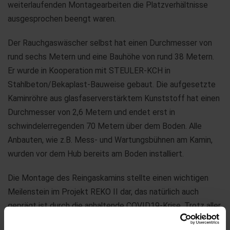
weiterlaufenden Montagearbeiten die Platzverhältnisse
ausgesprochen beengt waren.
Der Rauchgaswäscher selbst hat einen Durchmesser von
rund sechs Metern und eine Bauhöhe von rund 38 Metern.
Er wurde in Kooperation mit STEULER-KCH in
Stahlbeton/Bekaplast-Bauweise gebaut. Die aufgesetzte
Kaminröhre aus glasfaserverstärktem Kunststoff hat einen
Durchmesser von 2,6 Metern und endet erst in
schwindelerregenden 70 Metern über dem Boden. Alle
Anbauten, wie z.B. Mess- und Wartungsbühnen am Kamin,
wurden vor dem Hub bereits am Boden installiert.
Die Montage des Reingaskamins stellte einen wichtigen
Meilenstein im Projekt REKO II dar, das natürlich auch
geprägt ist durch die anhaltende COVID19-Krise. Trotz aller
Einschränkungen wird das Abwicklungsteam den