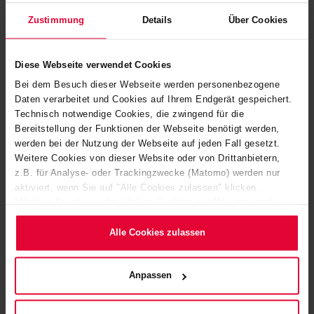
Gesamtterminplan halten können.
Zustimmung
Details
Über Cookies
Diese Webseite verwendet Cookies
Bei dem Besuch dieser Webseite werden personenbezogene
Daten verarbeitet und Cookies auf Ihrem Endgerät gespeichert.
Technisch notwendige Cookies, die zwingend für die
Bereitstellung der Funktionen der Webseite benötigt werden,
werden bei der Nutzung der Webseite auf jeden Fall gesetzt.
Weitere Cookies von dieser Website oder von Drittanbietern,
z.B. für Analyse- oder Trackingzwecke (Matomo) werden nur
aktiviert, wenn Sie auf "Alle Cookies zulassen" klicken.
Möchten Sie dies nicht, klicken Sie bitte auf "Nur notwendige
Cookies verwenden". Mehr dazu (einschließlich der Möglichkeit,
die Einwilligungserklärung zu ändern oder zu widerrufen)
Alle Cookies zulassen
erfahren Sie in unserem
Cookie-Hinweis
(Link im Fuß der
Website) bzw. der
Datenschutzerklärung
.
Anpassen