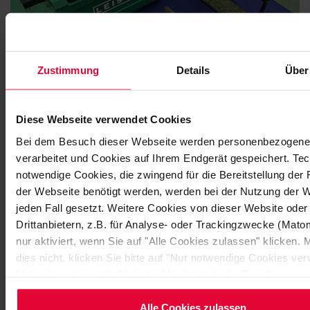
Zustimmung
Details
Über
Diese Webseite verwendet Cookies
Bei dem Besuch dieser Webseite werden personenbezogene
verarbeitet und Cookies auf Ihrem Endgerät gespeichert. Te
notwendige Cookies, die zwingend für die Bereitstellung der
der Webseite benötigt werden, werden bei der Nutzung der W
jeden Fall gesetzt. Weitere Cookies von dieser Website oder
Drittanbietern, z.B. für Analyse- oder Trackingzwecke (Mat
nur aktiviert, wenn Sie auf "Alle Cookies zulassen" klicken.
dies nicht, klicken Sie bitte auf "Nur notwendige Cookies ve
Mehr dazu (einschließlich der Möglichkeit, die Einwilligungs
ändern oder zu widerrufen) erfahren Sie in unserem
Cookie-
Hinweis
(Link im Fuß der Website) bzw. der
Datenschutzer
Alle Cookies zulassen