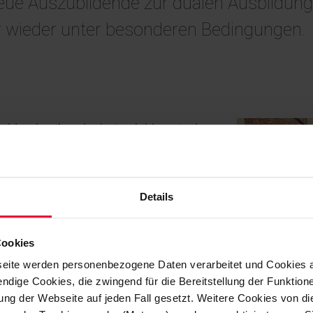
eue Auszubildende zur dualen Ausbildung 
 wieder unter besonderen Bedingungen.
ildenden ihre duale Ausbildung in der
besonderen Bedingungen. Auf Abstand
den im Rahmen der
021, die wichtigsten Informationen
Details
egrüßung durch Tanja Demko
Personalreferentin) nahmen die
Cookies
linge in Empfang, um sie mit den
eite werden personenbezogene Daten verarbeitet und Cookies 
en vertraut zu machen.
ndige Cookies, die zwingend für die Bereitstellung der Funktion
ng der Webseite auf jeden Fall gesetzt. Weitere Cookies von d