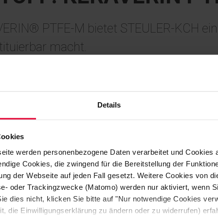
ERIN® PTFE-M bietet STEULER-KCH eine
ituierbar macht.
Details
eanlagen sind prozessbedingt
essive Medien, unterschiedliche
Cookies
wankungen verlangen mit Blick auf
eite werden personenbezogene Daten verarbeitet und Cookies 
n Anlagenbetrieb nach Lösungen mit
ndige Cookies, die zwingend für die Bereitstellung der Funktion
ng der Webseite auf jeden Fall gesetzt. Weitere Cookies von d
derstandsfähigkeit sowie mechanische
lyse- oder Trackingzwecke (Matomo) werden nur aktiviert, wenn Si
ie dies nicht, klicken Sie bitte auf "Nur notwendige Cookies ve
it, die Einwilligungserklärung zu ändern oder zu widerrufen) er
e lassen sich Bauteile erstellen, die