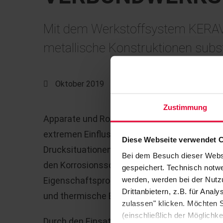
Mit dem Werkstoffsystem KERAV
metallische Konstruktionen subst
Oktober 2019
Zustimmung
Apparate und Rohrleitungssysteme in Chemi
extremen Einflussfaktoren ausgesetzt. Aggr
Diese Webseite verwendet 
Drucksituationen sowie hohe Temperatursch
Bei dem Besuch dieser Webs
den Korrosionsschutz für dauerhaft sichere
gespeichert. Technisch notwe
werden, werden bei der Nutzu
Eigenschaftsprofilen, die auf chemische Wi
Drittanbietern, z.B. für Ana
und thermische Beständigkeit zielen.
zulassen" klicken. Möchten S
(einschließlich der Möglichke
Durch den Einsatz entsprechender Harzsystem