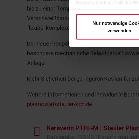
Hinweis
(Link im Fuß der We
bis zu einer Temperatur von 160 °C eingeset
Verschweißbarkeit des modifizierten PTFE-L
Nur notwendige Cook
flexibel komplexe Formen realisieren.
verwenden
Der neue Prospekt liefert die Vorteile auf e
besondere mechanische Belastbarkeit sowie S
Anlage.
Mehr Sicherheit bei geringeren Kosten für z
Weitere Informationen und individuelle Berat
plastics(at)steuler-kch.de
.
Keraverin PTFE-M | Steuler Plast
Dateigröße: 439 KB | Dateiformat: pd