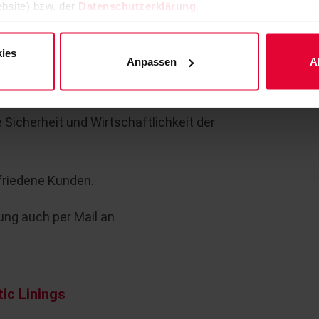
bsite) bzw. der
Datenschutzerklärung
.
zt werden können. Durch die
iners lassen sich zudem schnell und
ies
Anpassen
A
inen Blick: Höchste chemische und
icherheit und Wirtschaftlichkeit der
ufriedene Kunden.
ung auch per Mail an
ic Linings
f