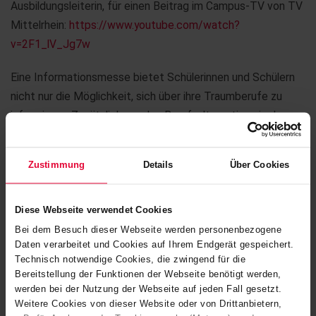
Ausbildungsleiterin, für einen Beitrag im Campus-TV von TV
Mittelrhein:
https://www.youtube.com/watch?
v=2F1_lV_Jg7w
Eine Informationsmesse bietet Schülerinnen und Schülern
nicht nur die Möglichkeit, sich über ihre Traumberufe zu
informieren. Zusätzlich werden Berufsalternativen in der
Region bekannt gemacht sowie das Entdecken und
Kennenlernen von regionalen Ausbildungsbetrieben
Zustimmung
Details
Über Cookies
erleichtert. Ein reger Austausch auf offene Fragen zu
einzelnen Berufen und auch den neu entdeckten
Alternativen bietet sich zum gegenseitigen Kennenlernen
Diese Webseite verwendet Cookies
an.
Bei dem Besuch dieser Webseite werden personenbezogene
Daten verarbeitet und Cookies auf Ihrem Endgerät gespeichert.
Technisch notwendige Cookies, die zwingend für die
Ob eine Messeteilnahme erfolgreich war, kann in der Regel
Bereitstellung der Funktionen der Webseite benötigt werden,
erst deutlich später festgestellt werden. Doch bereits
werden bei der Nutzung der Webseite auf jeden Fall gesetzt.
wenige Tage nach der Messe zeigte die Steuler-
Weitere Cookies von dieser Website oder von Drittanbietern,