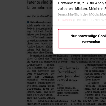
Drittanbietern, z.B. für Ana
zulassen" klicken. Möchten S
(einschließlich der Möglichke
Hinweis
(Link im Fuß der We
Nur notwendige Cook
verwenden