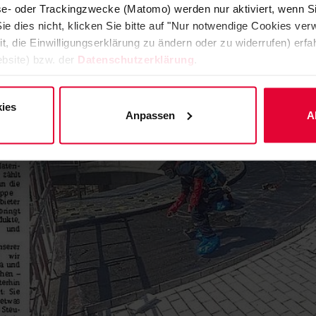
lyse- oder Trackingzwecke (Matomo) werden nur aktiviert, wenn Si
ie dies nicht, klicken Sie bitte auf "Nur notwendige Cookies ve
it, die Einwilligungserklärung zu ändern oder zu widerrufen) er
bsite) bzw. der
Datenschutzerklärung
.
ies
Anpassen
A