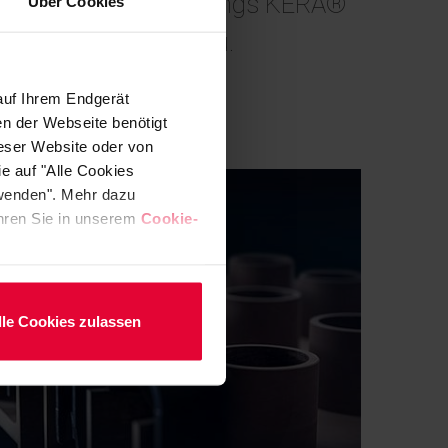
sentiert Steuler Linings KERA®
Über Cookies
llter Duroplaste neu.
auf Ihrem Endgerät
en der Webseite benötigt
ieser Website oder von
e auf "Alle Cookies
rwenden". Mehr dazu
fahren Sie in unserem
Cookie-
lle Cookies zulassen