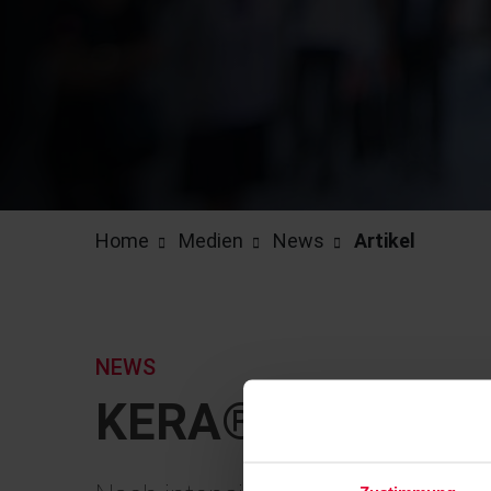
Home
Medien
News
Artikel
NEWS
KERA® DUROST