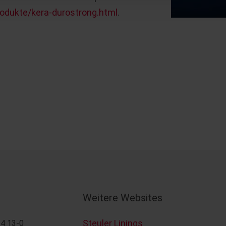
produkte/kera-durostrong.html
.
Weitere Websites
Steuler Linings
4 13-0