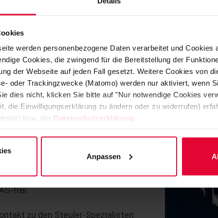
ung des bewährten Werkstoffes KERA® prä
Details
ein Portfolio leistungsstarker, hochgefü
Cookies
eite werden personenbezogene Daten verarbeitet und Cookies 
ndige Cookies, die zwingend für die Bereitstellung der Funktion
ng der Webseite auf jeden Fall gesetzt. Weitere Cookies von d
lyse- oder Trackingzwecke (Matomo) werden nur aktiviert, wenn Si
PERFORMANCE PLASTICS, die für jede
ie dies nicht, klicken Sie bitte auf "Nur notwendige Cookies ve
rausforderung die passende Lösung
it, die Einwilligungserklärung zu ändern oder zu widerrufen) er
bsite) bzw. der
Datenschutzerklärung
.
ies
Anpassen
A
AS-frei
Kontakt zu den Steuler-Spezialisten