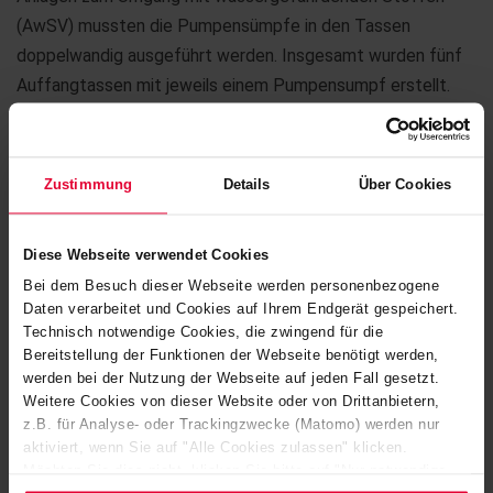
(AwSV) mussten die Pumpensümpfe in den Tassen
doppelwandig ausgeführt werden. Insgesamt wurden fünf
Auffangtassen mit jeweils einem Pumpensumpf erstellt.
Für die Umrandung der Tassen wurden L-Profile aus PE100
aufgedübelt und im Anschluss daran die BEKAPLAST-
Platten in diesen Feldern in Estrich verlegt sowie
Zustimmung
Details
Über Cookies
verschweißt. Für die Fundamente der Anlage wurden PE-HD
Leerschalungen aufgeschweißt, die mit Beton
Diese Webseite verwendet Cookies
ausgegossen wurden. Die umliegenden Bodenflächen
Bei dem Besuch dieser Webseite werden personenbezogene
wurden mit unserem Beschichtungssystem ALKADUR HR
Daten verarbeitet und Cookies auf Ihrem Endgerät gespeichert.
trittsicher beschichtet. Ausgeführt wurden die Arbeiten im
Technisch notwendige Cookies, die zwingend für die
Zeitraum Oktober bis Ende Dezember 2018 von einem 8-
Bereitstellung der Funktionen der Webseite benötigt werden,
werden bei der Nutzung der Webseite auf jeden Fall gesetzt.
köpfigen Steuler-Montageteam.
Weitere Cookies von dieser Website oder von Drittanbietern,
z.B. für Analyse- oder Trackingzwecke (Matomo) werden nur
aktiviert, wenn Sie auf "Alle Cookies zulassen" klicken.
Möchten Sie dies nicht, klicken Sie bitte auf "Nur notwendige