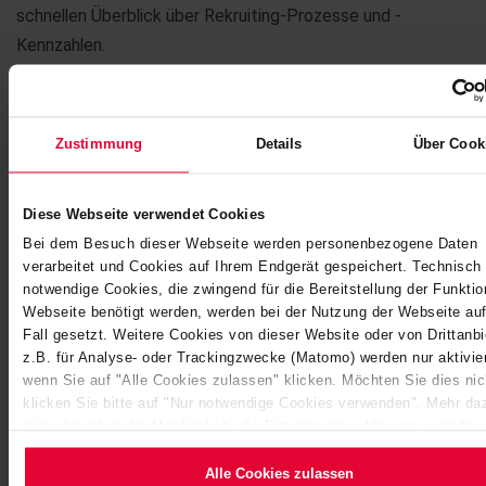
schnellen Überblick über Rekruiting-Prozesse und -
Kennzahlen.
Die Systemlandschaft des neuen Bewerbermanagements
wurde individuell auf die Bedürfnisse der weltweit tätigen
Zustimmung
Details
Über Cook
Unternehmensgruppe konzipiert. Die Führungskraft bzw. die
Fachabteilung löst zukünftig den Personaldarf über das
neue System aus. Daraus wird - nach einer Prüfung durch
Diese Webseite verwendet Cookies
internen Rekruiter/-innen - automatisch eine
Bei dem Besuch dieser Webseite werden personenbezogene Daten
verarbeitet und Cookies auf Ihrem Endgerät gespeichert. Technisch
Stellenausschreibung generiert und im Karriereportal des
notwendige Cookies, die zwingend für die Bereitstellung der Funktio
Unternehmens hochgeladen. Mit dem Bewerber, der sich
Webseite benötigt werden, werden bei der Nutzung der Webseite auf
auf eine ausgeschriebene Stelle oder initiativ bewirbt, wird
Fall gesetzt. Weitere Cookies von dieser Website oder von Drittanbi
eine teilweise automatisierte Korrespondenz angestoßen.
z.B. für Analyse- oder Trackingzwecke (Matomo) werden nur aktivier
wenn Sie auf "Alle Cookies zulassen" klicken. Möchten Sie dies nic
klicken Sie bitte auf "Nur notwendige Cookies verwenden". Mehr da
Parallel baut das Unternehmen über dieses System
(einschließlich der Möglichkeit, die Einwilligungserklärung zu änder
sukzessive auch ein Talentpool mit Bewerbern auf - sofern
zu widerrufen) erfahren Sie in unserem
Cookie-Hinweis
(Link im Fu
das datenschutzrechtliche Einverständnis zur
Website) bzw. der
Datenschutzerklärung
.
Alle Cookies zulassen