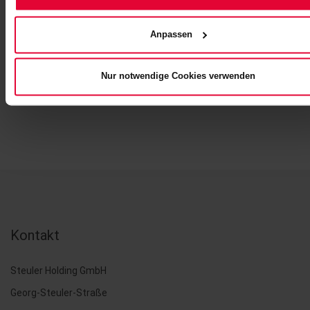
Datenspeicherung vorliegt. Bei Bedarf kann somit später
wieder auf diese Bewerber/-innen zurückgegriffen werden.
Anpassen
ZURÜCK
Nur notwendige Cookies verwenden
Kontakt
Steuler Holding GmbH
Georg-Steuler-Straße