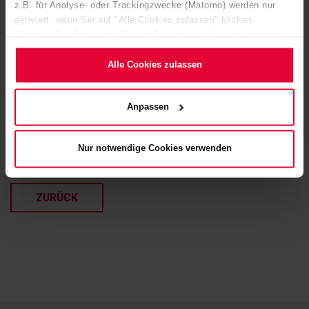
z.B. für Analyse- oder Trackingzwecke (Matomo) werden nur
aktiviert, wenn Sie auf "Alle Cookies zulassen" klicken.
Möchten Sie dies nicht, klicken Sie bitte auf "Nur notwendige
Cookies verwenden". Mehr dazu (einschließlich der Möglichkeit,
die Einwilligungserklärung zu ändern oder zu widerrufen)
Alle Cookies zulassen
erfahren Sie in unserem
Cookie-Hinweis
(Link im Fuß der
Website) bzw. der
Datenschutzerklärung
.
Anpassen
Nur notwendige Cookies verwenden
ZURÜCK