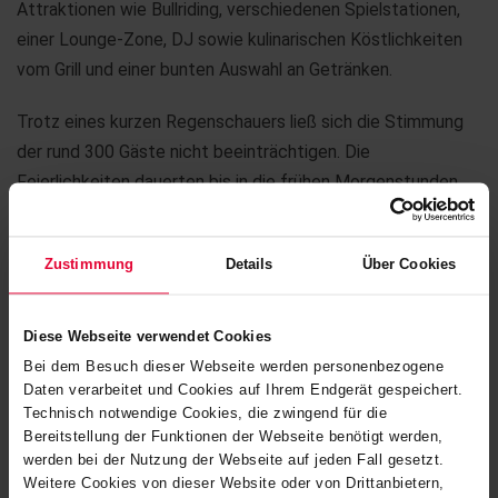
Attraktionen wie Bullriding, verschiedenen Spielstationen,
einer Lounge-Zone, DJ sowie kulinarischen Köstlichkeiten
vom Grill und einer bunten Auswahl an Getränken.
Trotz eines kurzen Regenschauers ließ sich die Stimmung
der rund 300 Gäste nicht beeinträchtigen. Die
Feierlichkeiten dauerten bis in die frühen Morgenstunden
und wurden begleitet von Musik, Tanz und ausgelassener
Stimmung. Ein gelungenes Fest und ein weiterer Schritt zu
Zustimmung
Details
Über Cookies
einem noch stärkeren Gemeinschaftsgefühl der
Mitarbeiterinnen und Mitarbeiter, die von den
verschiedenen Standorten der Steuler-Gruppe nach
Diese Webseite verwendet Cookies
Höhr.Grenzhausen gekommen waren.
Bei dem Besuch dieser Webseite werden personenbezogene
Daten verarbeitet und Cookies auf Ihrem Endgerät gespeichert.
Technisch notwendige Cookies, die zwingend für die
Bereitstellung der Funktionen der Webseite benötigt werden,
werden bei der Nutzung der Webseite auf jeden Fall gesetzt.
Weitere Cookies von dieser Website oder von Drittanbietern,