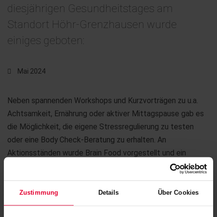
diesjährigen Gesundheitstages am
Standort Höhr-Grenzhausen wurde
einiges geboten:
Mai 2024
Neben spannenden Workshops und Kurzvorträgen zu u.a.
Achtsamkeit, Ernährung oder aktiver Mittagspause gab es
die Möglichkeit, die eigene Stressregulierung zu testen
oder eine Body Check-Beratung zu erhalten. An
Aktionsständen wurde Brain Food vorgestellt und ein
Fitnessstudio bot Informationen an.
Um nicht nur an die Gesundheit in den eigenen Reihen zu
Zustimmung
Details
Über Cookies
denken, gab es am „Feel Good Day“ eine ganz besondere
Aktion: