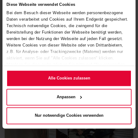
Diese Webseite verwendet Cookies
Auf einem Ergometer konnten die Mitarbeitenden für den
Bei dem Besuch dieser Webseite werden personenbezogene
Daten verarbeitet und Cookies auf Ihrem Endgerät gespeichert.
guten Zweck radeln. Bei selbst gewählter Lieblingsmusik
Technisch notwendige Cookies, die zwingend für die
kam nach dem Motto „Jedes Lied eine Spende“ schnell
Bereitstellung der Funktionen der Webseite benötigt werden,
eine Summe von 430 EUR zusammen, die das Unternehmen
werden bei der Nutzung der Webseite auf jeden Fall gesetzt.
Weitere Cookies von dieser Website oder von Drittanbietern,
jetzt an „Kleine Herzen Westerwald e.V.“ übergeben konnte.
z.B. für Analyse- oder Trackingzwecke (Matomo) werden nur
aktiviert, wenn Sie auf "Alle Cookies zulassen" klicken.
https://kleine-herzen-westerwald.de/
Möchten Sie dies nicht, klicken Sie bitte auf "Nur notwendige
Cookies verwenden". Mehr dazu (einschließlich der Möglichkeit,
die Einwilligungserklärung zu ändern oder zu widerrufen)
Alle Cookies zulassen
erfahren Sie in unserem
Cookie-Hinweis
(Link im Fuß der
Website) bzw. der
Datenschutzerklärung
.
Anpassen
Nur notwendige Cookies verwenden