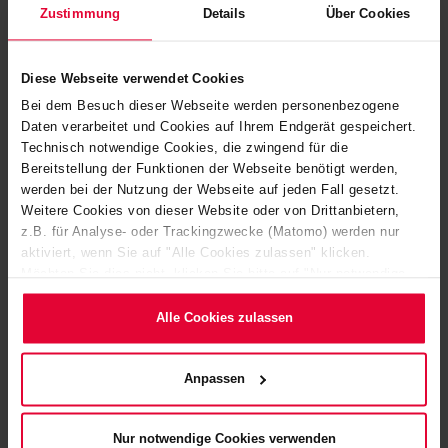
Zustimmung
Details
Über Cookies
Ursachenforschung betraut.
Das Gelände am Berggarten in Siershahn ist mit rund 570
Diese Webseite verwendet Cookies
Mitarbeiterinnen und Mitarbeitern der personalstärkste
Bei dem Besuch dieser Webseite werden personenbezogene
Standort der Steuler-Gruppe im Westerwald.
Daten verarbeitet und Cookies auf Ihrem Endgerät gespeichert.
Technisch notwendige Cookies, die zwingend für die
Geschäftsleitung, Verwaltung und Vertrieb der Linings-
Bereitstellung der Funktionen der Webseite benötigt werden,
Sparte sind hier ebenso beheimatet wie die Produktionen
werden bei der Nutzung der Webseite auf jeden Fall gesetzt.
Beschichtungssysteme und Gummierungen, die
Weitere Cookies von dieser Website oder von Drittanbietern,
Werksgummierung sowie die Montageabteilung. Seit 2019
z.B. für Analyse- oder Trackingzwecke (Matomo) werden nur
aktiviert, wenn Sie auf "Alle Cookies zulassen" klicken.
ist auf dem weitläufigen Gelände einer der größten
Möchten Sie dies nicht, klicken Sie bitte auf "Nur notwendige
Autoklaven Europas in Betrieb. Ein Autoklav dient zur
Cookies verwenden". Mehr dazu (einschließlich der Möglichkeit,
Bearbeitung von Werkstücken, deren Gummierung unter
die Einwilligungserklärung zu ändern oder zu widerrufen)
Alle Cookies zulassen
erfahren Sie in unserem
Cookie-Hinweis
(Link im Fuß der
Druck und Temperatur ausgehärtet wird.
Website) bzw. der
Datenschutzerklärung
.
Anpassen
Nur notwendige Cookies verwenden