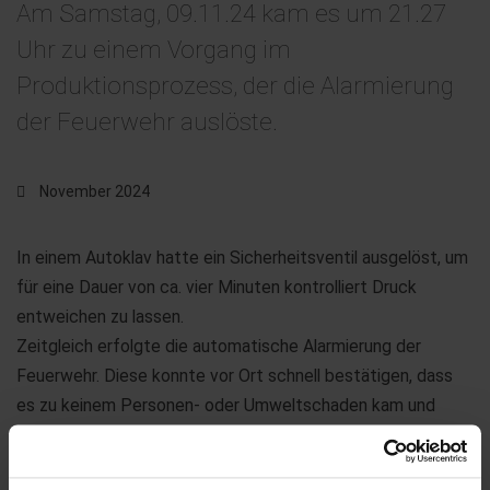
Am Samstag, 09.11.24 kam es um 21.27
Uhr zu einem Vorgang im
Produktionsprozess, der die Alarmierung
der Feuerwehr auslöste.
November 2024
In einem Autoklav hatte ein Sicherheitsventil ausgelöst, um
für eine Dauer von ca. vier Minuten kontrolliert Druck
entweichen zu lassen.
Zeitgleich erfolgte die automatische Alarmierung der
Feuerwehr. Diese konnte vor Ort schnell bestätigen, dass
es zu keinem Personen- oder Umweltschaden kam und
weder Bevölkerung noch Mitarbeitende in Gefahr waren.
Interne und externe Fachleute sind derzeit mit der