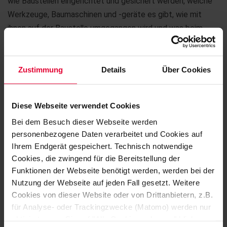
wie Baustellen eingerichtet und gesichert werden, welche
Werkzeuge, Baumaschinen und -geräte es gibt, wie mit
ihnen auf der Baustelle umgegangen wird und was beim
Lesen und Anfertigen von Zeichnungen berücksichtigt
werden muss. Mörtel- und Betonmischungen, Wandputz
und Estrich – wie werden die Materialien hergestellt und
Zustimmung
Details
Über Cookies
aufgetragen? Ausbaufacharbeiter gestalten während ihrer
Ausbildung Decken-, Wand- und Fassadenverkleidungen,
Diese Webseite verwendet Cookies
führen Stuckarbeiten aus, verlegen Fliesen, Platten und
Bei dem Besuch dieser Webseite werden
Mosaik und lernen vieles mehr.
personenbezogene Daten verarbeitet und Cookies auf
Ihrem Endgerät gespeichert. Technisch notwendige
Hier ist handwerkliches Geschick gefragt und auf der Suche
Cookies, die zwingend für die Bereitstellung der
nach geeigneten Auszubildenden konnten uns in unserem
Funktionen der Webseite benötigt werden, werden bei der
ersten Auswahlverfahren im April in der
Nutzung der Webseite auf jeden Fall gesetzt. Weitere
Ausbildungswerkstatt in Höhr-Grenzhausen gleich vier
Cookies von dieser Website oder von Drittanbietern, z.B.
Bewerber von ihrem Geschick und großem Engagement
für Analyse- oder Trackingzwecke (Matomo) werden nur
überzeugen. Neben einem sehr engagierten Mitarbeiter, der
aktiviert, wenn Sie auf "Alle Cookies zulassen" klicken.